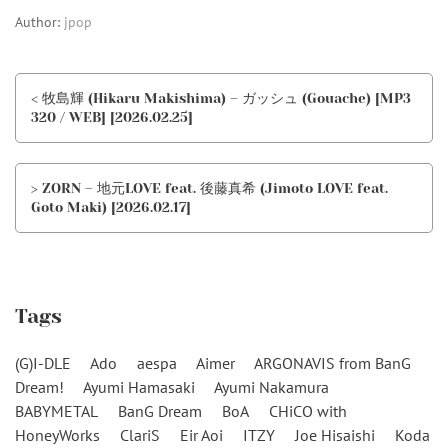
Author:
jpop
< 牧島輝 (Hikaru Makishima) – ガッシュ (Gouache) [MP3
320 / WEB] [2026.02.25]
> ZORN – 地元LOVE feat. 後藤真希 (Jimoto LOVE feat.
Goto Maki) [2026.02.17]
Tags
(G)I-DLE
Ado
aespa
Aimer
ARGONAVIS from BanG
Dream!
Ayumi Hamasaki
Ayumi Nakamura
BABYMETAL
BanG Dream
BoA
CHiCO with
HoneyWorks
ClariS
Eir Aoi
ITZY
Joe Hisaishi
Koda