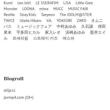
Kumi
Leo Ieiri
LE SSERAFIM
LiSA
Little Glee
Monster
LOONA
miwa
MUCC
MUSIC FAIR
ReoNa
Stray Kids
Taeyeon
The IDOLM@STER
TWICE
Utada Hikaru
V.A.
YOASOBI
ZARD
オムニ
バス
ミュージックフェア
中村あゆみ
久石譲
倖田
來未
宇多田ヒカル
家入レオ
浜崎あゆみ
藍井エイ
ル
르세라핌
스트레이 키즈
에스파
Blogroll
alljp.cc
javmp4.com (18+)