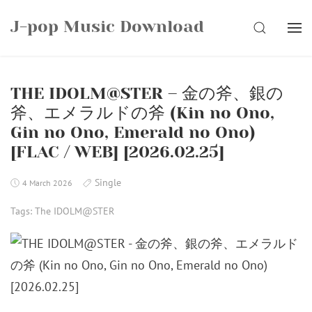
Skip
J-pop Music Download
to
SEARCH
content
THE IDOLM@STER – 金の斧、銀の
斧、エメラルドの斧 (Kin no Ono,
Gin no Ono, Emerald no Ono)
[FLAC / WEB] [2026.02.25]
Single
4 March 2026
Tags:
The IDOLM@STER