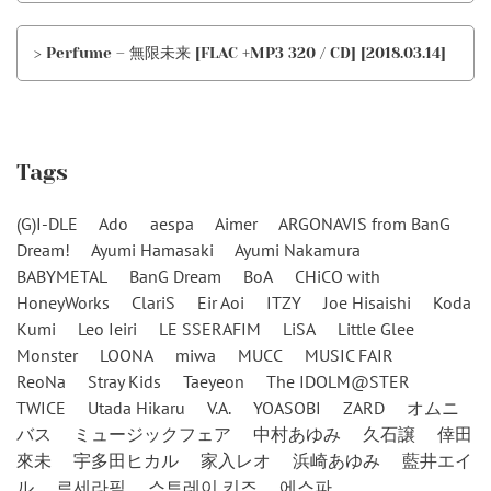
> Perfume – 無限未来 [FLAC +MP3 320 / CD] [2018.03.14]
Tags
(G)I-DLE
Ado
aespa
Aimer
ARGONAVIS from BanG
Dream!
Ayumi Hamasaki
Ayumi Nakamura
BABYMETAL
BanG Dream
BoA
CHiCO with
HoneyWorks
ClariS
Eir Aoi
ITZY
Joe Hisaishi
Koda
Kumi
Leo Ieiri
LE SSERAFIM
LiSA
Little Glee
Monster
LOONA
miwa
MUCC
MUSIC FAIR
ReoNa
Stray Kids
Taeyeon
The IDOLM@STER
TWICE
Utada Hikaru
V.A.
YOASOBI
ZARD
オムニ
バス
ミュージックフェア
中村あゆみ
久石譲
倖田
來未
宇多田ヒカル
家入レオ
浜崎あゆみ
藍井エイ
ル
르세라핌
스트레이 키즈
에스파