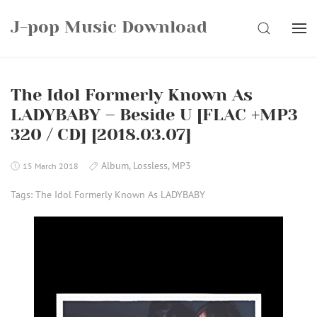
Skip
J-pop Music Download
to
SEARCH
content
The Idol Formerly Known As
LADYBABY – Beside U [FLAC +MP3
320 / CD] [2018.03.07]
Album
,
Lossless
,
MP3
15 March 2018
Tags:
The Idol Formerly Known As LADYBABY