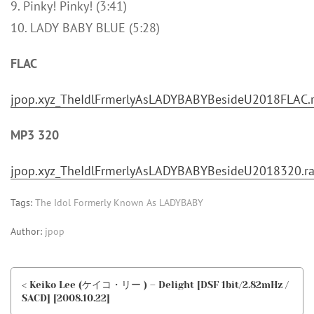
9. Pinky! Pinky! (3:41)
10. LADY BABY BLUE (5:28)
FLAC
jpop.xyz_TheIdlFrmerlyAsLADYBABYBesideU2018FLAC.r
MP3 320
jpop.xyz_TheIdlFrmerlyAsLADYBABYBesideU2018320.ra
Tags:
The Idol Formerly Known As LADYBABY
Author:
jpop
< Keiko Lee (ケイコ・リー ) – Delight [DSF 1bit/2.82mHz /
SACD] [2008.10.22]