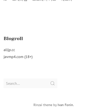
Blogroll
alljp.cc
javmp4.com (18+)
Search
for:
Rinzai theme by
Ivan Fonin
.