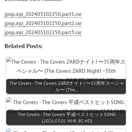
jpop.xyz_202403102250.part1.rar
jpop.xyz_202403102250.part2.rar
jpop.xyz_202403102250.part3.rar
Related Posts:
The Covers - The Covers ZARDナイト! 〜35周年スペシャ
ル〜 (The…
The Covers - The Covers 平成ベストヒットSONG
(2026.03.01 NHK BS HD)