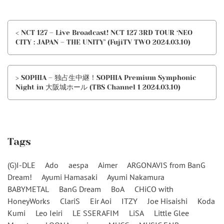
< NCT 127 – Live Broadcast! NCT 127 3RD TOUR ‘NEO
CITY : JAPAN – THE UNITY’ (FujiTV TWO 2024.03.10)
> SOPHIA – 独占生中継！SOPHIA Premium Symphonic
Night in 大阪城ホール (TBS Channel 1 2024.03.10)
Tags
(G)I-DLE
Ado
aespa
Aimer
ARGONAVIS from BanG
Dream!
Ayumi Hamasaki
Ayumi Nakamura
BABYMETAL
BanG Dream
BoA
CHiCO with
HoneyWorks
ClariS
Eir Aoi
ITZY
Joe Hisaishi
Koda
Kumi
Leo Ieiri
LE SSERAFIM
LiSA
Little Glee