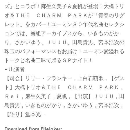
ズ」とコラボ！麻生久美子＆夏帆が登場！大橋トリ
オ＆ＴＨＥ ＣＨＡＲＭ ＰＡＲＫが「青春のリグ
レット」をカバー！ユーミン８０年代名曲セレクシ
ョンでは、番組アーカイブスから、いきものがか
り、さかいゆう、ＪＵＪＵ、田島貴男、宮本浩次の
珠玉のパフォーマンスもお届け！ユーミン愛溢れる
トークと名曲三昧で贈るＳＰナイト！
– 出演者
【司会】リリー・フランキー，上白石萌歌，【ゲス
ト】大橋トリオ＆ＴＨＥ ＣＨＡＲＭ ＰＡＲＫ，
Ｒｅｉ，麻生久美子，夏帆，【出演】ＪＵＪＵ，田
島貴男，いきものがかり，さかいゆう，宮本浩次，
【語り】堂本光一
Download from FileJoker: