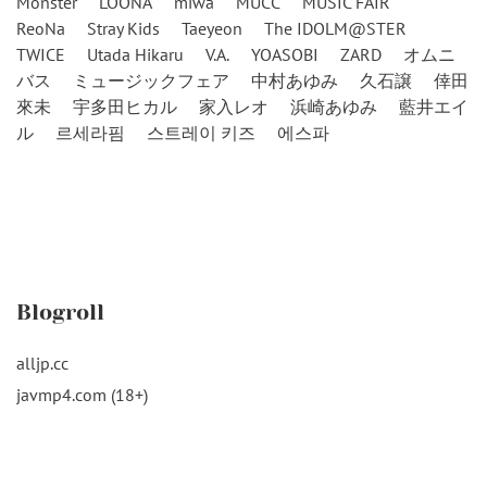
Monster
LOONA
miwa
MUCC
MUSIC FAIR
ReoNa
Stray Kids
Taeyeon
The IDOLM@STER
TWICE
Utada Hikaru
V.A.
YOASOBI
ZARD
オムニ
バス
ミュージックフェア
中村あゆみ
久石譲
倖田
來未
宇多田ヒカル
家入レオ
浜崎あゆみ
藍井エイ
ル
르세라핌
스트레이 키즈
에스파
Blogroll
alljp.cc
javmp4.com (18+)