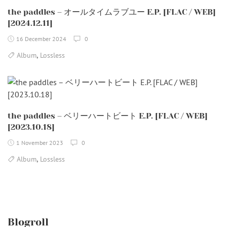
the paddles – オールタイムラブユー E.P. [FLAC / WEB]
[2024.12.11]
16 December 2024
0
,
Album
Lossless
the paddles – ベリーハートビート E.P. [FLAC / WEB]
[2023.10.18]
1 November 2023
0
,
Album
Lossless
Blogroll