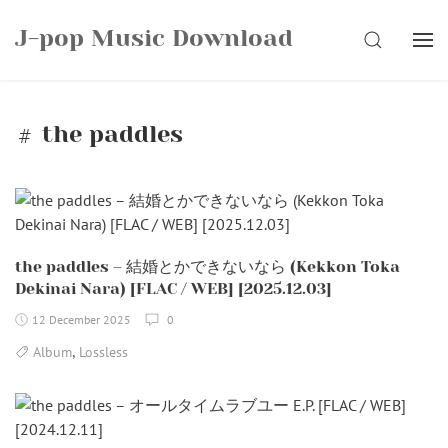
Skip
J-pop Music Download
to
SEARCH
content
the paddles
the paddles – 結婚とかできないなら (Kekkon Toka
Dekinai Nara) [FLAC / WEB] [2025.12.03]
12 December 2025
0
,
Album
Lossless