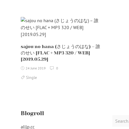
sajou no hana (さじょうのはな) – 誰
のせい [FLAC + MP3 320 / WEB]
[2019.05.29]
24 June 2019
0
Single
Blogroll
Search
for:
alljp.cc