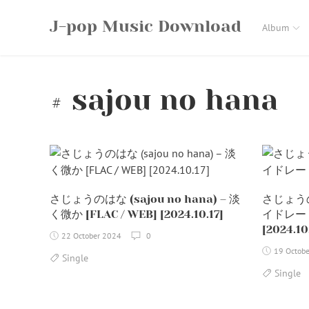
Skip
J-pop Music Download
to
Album
content
sajou no hana
さじょうのはな (sajou no hana) – 淡
さじょうのは
く微か [FLAC / WEB] [2024.10.17]
イドレート 
[2024.10
22 October 2024
0
19 Octob
Single
Single