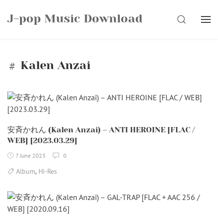
Skip
J-pop Music Download
to
SEARCH
content
Kalen Anzai
安斉かれん (Kalen Anzai) – ANTI HEROINE [FLAC /
WEB] [2023.03.29]
7 June 2023
0
,
Album
Hi-Res