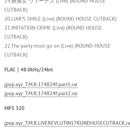
19.臍淑女 ヴィーナス (Live) (ROUND HOUSE
CUTBACK)
20.LIAR’S SMILE (Live) (ROUND HOUSE CUTBACK)
21.IMITATION CRIME (Live) (ROUND HOUSE
CUTBACK)
22.The party must go on (Live) (ROUND HOUSE
CUTBACK)
FLAC｜48.0kHz/24bit
jpop.xyz_T.M.R.174824f.part1.rar
jpop.xyz_T.M.R.174824f.part2.rar
MP3 320
jpop.xyz_T.M.R.LIVEREVLUTIN17RUNDHUSECUTBACK.ra