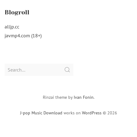
Blogroll
alljp.cc
javmp4.com (18+)
Search
for:
Rinzai theme by
Ivan Fonin
.
J-pop Music Download
works on
WordPress
© 2026