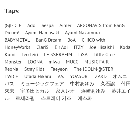
Tags
(G)I-DLE
Ado
aespa
Aimer
ARGONAVIS from BanG
Dream!
Ayumi Hamasaki
Ayumi Nakamura
BABYMETAL
BanG Dream
BoA
CHiCO with
HoneyWorks
ClariS
Eir Aoi
ITZY
Joe Hisaishi
Koda
Kumi
Leo Ieiri
LE SSERAFIM
LiSA
Little Glee
Monster
LOONA
miwa
MUCC
MUSIC FAIR
ReoNa
Stray Kids
Taeyeon
The IDOLM@STER
TWICE
Utada Hikaru
V.A.
YOASOBI
ZARD
オムニ
バス
ミュージックフェア
中村あゆみ
久石譲
倖田
來未
宇多田ヒカル
家入レオ
浜崎あゆみ
藍井エイ
ル
르세라핌
스트레이 키즈
에스파