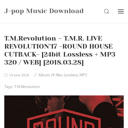
Skip
J-pop Music Download
to
SEARCH
content
T.M.Revolution – T.M.R. LIVE
REVOLUTION’17 -ROUND HOUSE
CUTBACK- [24bit Lossless + MP3
320 / WEB] [2018.03.28]
Album
,
Hi-Res
,
Lossless
,
MP3
19 June 2018
Tags:
T.M.Revolution