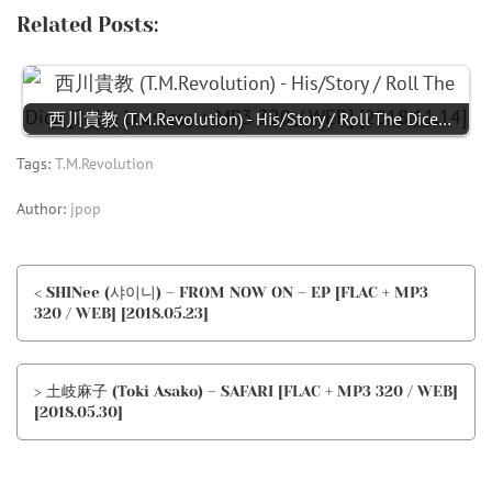
Related Posts:
西川貴教 (T.M.Revolution) - His/Story / Roll The Dice…
Tags:
T.M.Revolution
Author:
jpop
< SHINee (샤이니) – FROM NOW ON – EP [FLAC + MP3
320 / WEB] [2018.05.23]
> 土岐麻子 (Toki Asako) – SAFARI [FLAC + MP3 320 / WEB]
[2018.05.30]