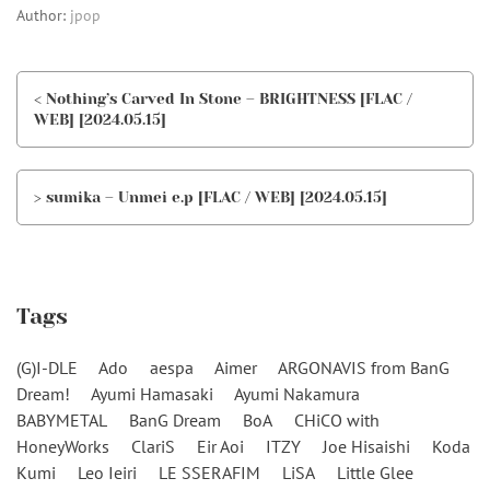
Author:
jpop
< Nothing’s Carved In Stone – BRIGHTNESS [FLAC /
WEB] [2024.05.15]
> sumika – Unmei e.p [FLAC / WEB] [2024.05.15]
Tags
(G)I-DLE
Ado
aespa
Aimer
ARGONAVIS from BanG
Dream!
Ayumi Hamasaki
Ayumi Nakamura
BABYMETAL
BanG Dream
BoA
CHiCO with
HoneyWorks
ClariS
Eir Aoi
ITZY
Joe Hisaishi
Koda
Kumi
Leo Ieiri
LE SSERAFIM
LiSA
Little Glee