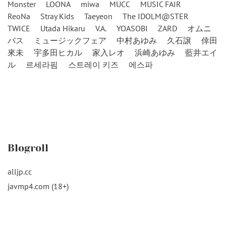
Monster
LOONA
miwa
MUCC
MUSIC FAIR
ReoNa
Stray Kids
Taeyeon
The IDOLM@STER
TWICE
Utada Hikaru
V.A.
YOASOBI
ZARD
オムニ
バス
ミュージックフェア
中村あゆみ
久石譲
倖田
來未
宇多田ヒカル
家入レオ
浜崎あゆみ
藍井エイ
ル
르세라핌
스트레이 키즈
에스파
Blogroll
alljp.cc
javmp4.com (18+)