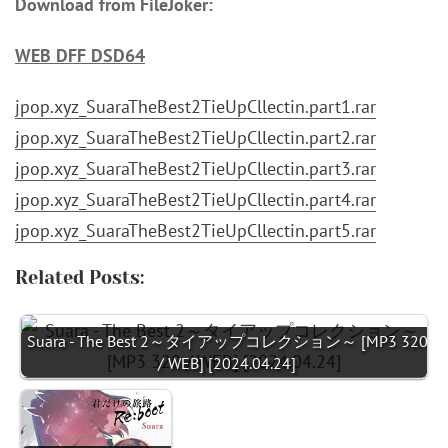
Download from FileJoker:
WEB DFF DSD64
jpop.xyz_SuaraTheBest2TieUpCllectin.part1.rar
jpop.xyz_SuaraTheBest2TieUpCllectin.part2.rar
jpop.xyz_SuaraTheBest2TieUpCllectin.part3.rar
jpop.xyz_SuaraTheBest2TieUpCllectin.part4.rar
jpop.xyz_SuaraTheBest2TieUpCllectin.part5.rar
Related Posts:
Suara - The Best 2～タイアップコレクション～ [MP3 320
/ WEB] [2024.04.24]