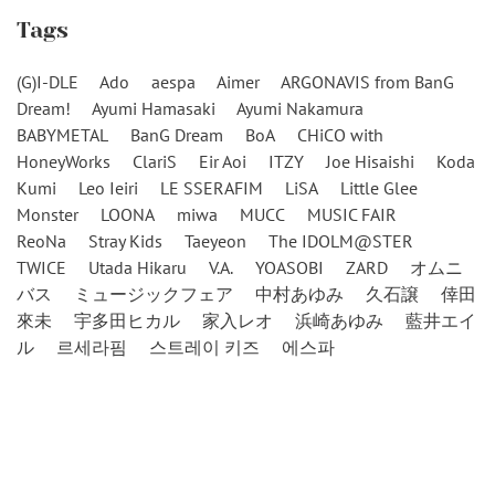
Tags
(G)I-DLE
Ado
aespa
Aimer
ARGONAVIS from BanG
Dream!
Ayumi Hamasaki
Ayumi Nakamura
BABYMETAL
BanG Dream
BoA
CHiCO with
HoneyWorks
ClariS
Eir Aoi
ITZY
Joe Hisaishi
Koda
Kumi
Leo Ieiri
LE SSERAFIM
LiSA
Little Glee
Monster
LOONA
miwa
MUCC
MUSIC FAIR
ReoNa
Stray Kids
Taeyeon
The IDOLM@STER
TWICE
Utada Hikaru
V.A.
YOASOBI
ZARD
オムニ
バス
ミュージックフェア
中村あゆみ
久石譲
倖田
來未
宇多田ヒカル
家入レオ
浜崎あゆみ
藍井エイ
ル
르세라핌
스트레이 키즈
에스파