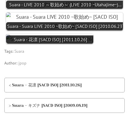
Suara - LIVE 2010 ～歌始め～ (LIVE 2010 ~Utahajime~)…
Suara - Suara LIVE 2010 ~歌始め~ [SACD ISO] [2010.06.23]
Suara - 花凛 [SACD ISO] [2011.10.26]
Tags:
Suara
Author:
jpop
< Suara – 花凛 [SACD ISO] [2011.10.26]
> Suara – キズナ [SACD ISO] [2009.08.19]