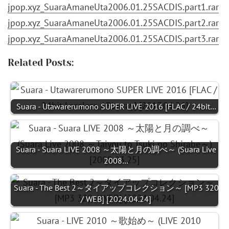
jpop.xyz_SuaraAmaneUta2006.01.25SACDIS.part1.rar
jpop.xyz_SuaraAmaneUta2006.01.25SACDIS.part2.rar
jpop.xyz_SuaraAmaneUta2006.01.25SACDIS.part3.rar
Related Posts:
Suara - Utawarerumono SUPER LIVE 2016 [FLAC / 24bit…
Suara - Suara LIVE 2008 ～太陽と月の調べ～ (Suara Live
2008…
Suara - The Best 2～タイアップコレクション～ [MP3 320
/ WEB] [2024.04.24]