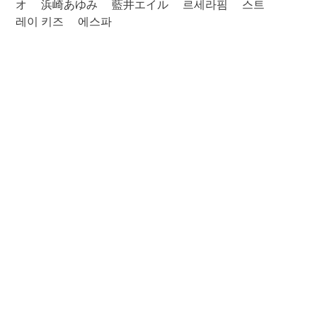
オ
浜崎あゆみ
藍井エイル
르세라핌
스트
레이 키즈
에스파