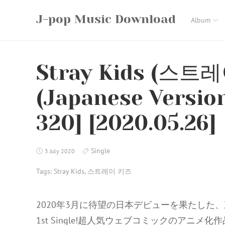
Skip
J-pop Music Download
to
Album
content
Stray Kids (스트
(Japanese Versio
320] [2020.05.26]
Single
3 July 2020
Tags:
Stray Kids
,
스트레이 키즈
2020年3月に待望の日本デビューを果たした、次世代No
1st Single!超人気ウェブコミックのアニメ化作品