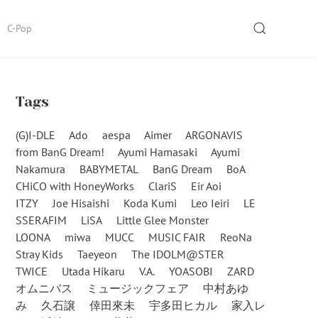
SEARCH
C-Pop
Tags
(G)I-DLE
Ado
aespa
Aimer
ARGONAVIS
from BanG Dream!
Ayumi Hamasaki
Ayumi
Nakamura
BABYMETAL
BanG Dream
BoA
CHiCO with HoneyWorks
ClariS
Eir Aoi
ITZY
Joe Hisaishi
Koda Kumi
Leo Ieiri
LE
SSERAFIM
LiSA
Little Glee Monster
LOONA
miwa
MUCC
MUSIC FAIR
ReoNa
Stray Kids
Taeyeon
The IDOLM@STER
TWICE
Utada Hikaru
V.A.
YOASOBI
ZARD
オムニバス
ミュージックフェア
中村あゆ
み
久石譲
倖田來未
宇多田ヒカル
家入レ