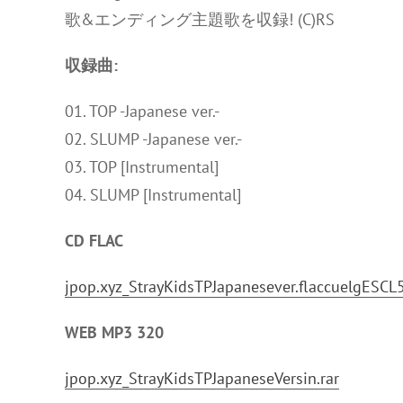
歌&エンディング主題歌を収録! (C)RS
収録曲:
01. TOP -Japanese ver.-
02. SLUMP -Japanese ver.-
03. TOP [Instrumental]
04. SLUMP [Instrumental]
CD FLAC
jpop.xyz_StrayKidsTPJapanesever.flaccuelgESCL
WEB MP3 320
jpop.xyz_StrayKidsTPJapaneseVersin.rar