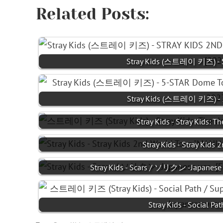
Related Posts:
Stray Kids (스트레이 키즈) -
Stray Kids (스트레이 키즈) - 
Stray Kids - Stray Kids:
Stray Kids - Stray Kids
Stray Kids - Scars / ソリクン -Japanese v
Stray Kids - Social P