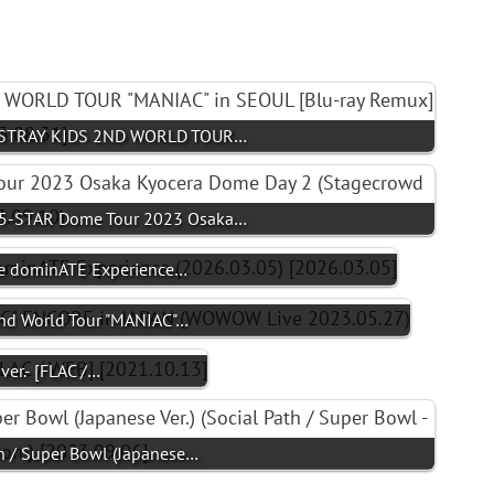
 STRAY KIDS 2ND WORLD TOUR…
5-STAR Dome Tour 2023 Osaka…
 The dominATE Experience…
 2nd World Tour "MANIAC"…
er.- [FLAC /…
ath / Super Bowl (Japanese…