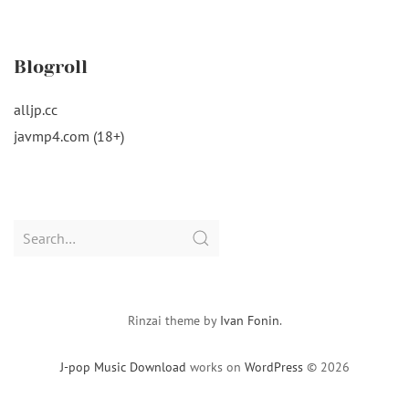
Blogroll
alljp.cc
javmp4.com (18+)
Search
for:
Rinzai theme by
Ivan Fonin
.
J-pop Music Download
works on
WordPress
© 2026