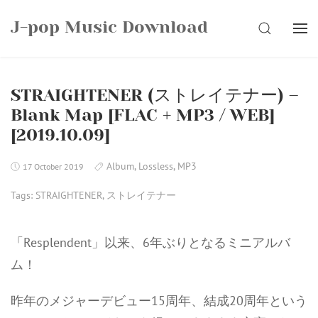
Skip
J-pop Music Download
to
SEARCH
content
STRAIGHTENER (ストレイテナー) –
Blank Map [FLAC + MP3 / WEB]
[2019.10.09]
Album
,
Lossless
,
MP3
17 October 2019
Tags:
STRAIGHTENER
,
ストレイテナー
「Resplendent」以来、6年ぶりとなるミニアルバ
ム！
昨年のメジャーデビュー15周年、結成20周年という