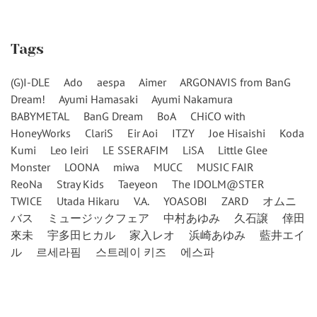
Tags
(G)I-DLE
Ado
aespa
Aimer
ARGONAVIS from BanG
Dream!
Ayumi Hamasaki
Ayumi Nakamura
BABYMETAL
BanG Dream
BoA
CHiCO with
HoneyWorks
ClariS
Eir Aoi
ITZY
Joe Hisaishi
Koda
Kumi
Leo Ieiri
LE SSERAFIM
LiSA
Little Glee
Monster
LOONA
miwa
MUCC
MUSIC FAIR
ReoNa
Stray Kids
Taeyeon
The IDOLM@STER
TWICE
Utada Hikaru
V.A.
YOASOBI
ZARD
オムニ
バス
ミュージックフェア
中村あゆみ
久石譲
倖田
來未
宇多田ヒカル
家入レオ
浜崎あゆみ
藍井エイ
ル
르세라핌
스트레이 키즈
에스파