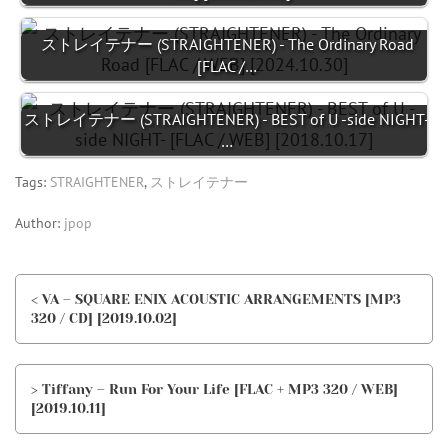
ストレイテナー (STRAIGHTENER) - The Ordinary Road
[FLAC /…
ストレイテナー (STRAIGHTENER) - BEST of U -side NIGHT-
…
Tags:
STRAIGHTENER
,
ストレイテナー
Author:
jpop
< VA – SQUARE ENIX ACOUSTIC ARRANGEMENTS [MP3
320 / CD] [2019.10.02]
> Tiffany – Run For Your Life [FLAC + MP3 320 / WEB]
[2019.10.11]