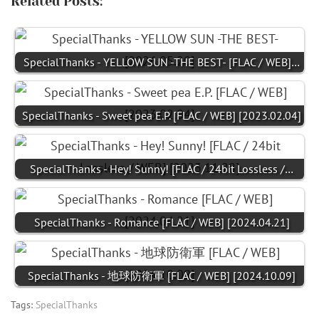
Related Posts:
SpecialThanks - YELLOW SUN -THE BEST- [FLAC / WEB]…
SpecialThanks - Sweet pea E.P. [FLAC / WEB] [2023.02.04]
SpecialThanks - Hey! Sunny! [FLAC / 24bit Lossless /…
SpecialThanks - Romance [FLAC / WEB] [2024.04.21]
SpecialThanks - 地球防衛軍 [FLAC / WEB] [2024.10.09]
Tags:
SpecialThanks