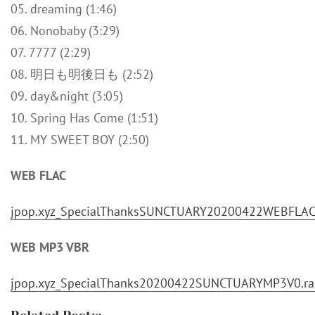
05. dreaming (1:46)
06. Nonobaby (3:29)
07. 7777 (2:29)
08. 明日も明後日も (2:52)
09. day&night (3:05)
10. Spring Has Come (1:51)
11. MY SWEET BOY (2:50)
WEB FLAC
jpop.xyz_SpecialThanksSUNCTUARY20200422WEBFLAC.
WEB MP3 VBR
jpop.xyz_SpecialThanks20200422SUNCTUARYMP3V0.ra