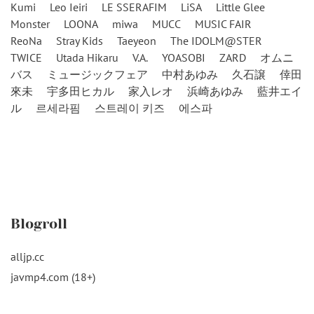
Kumi
Leo Ieiri
LE SSERAFIM
LiSA
Little Glee
Monster
LOONA
miwa
MUCC
MUSIC FAIR
ReoNa
Stray Kids
Taeyeon
The IDOLM@STER
TWICE
Utada Hikaru
V.A.
YOASOBI
ZARD
オムニ
バス
ミュージックフェア
中村あゆみ
久石譲
倖田
來未
宇多田ヒカル
家入レオ
浜崎あゆみ
藍井エイ
ル
르세라핌
스트레이 키즈
에스파
Blogroll
alljp.cc
javmp4.com (18+)