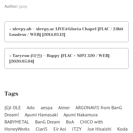
Author:
jpop
< sleepy.ab – sleepy.ac LIVE@Gloria Chapel [FLAC / 24bit
Lossless / WEB] [2014.03.12]
> Taeyeon (태연) – Happy [FLAC + MP3 320 / WEB]
[2020.05.04]
Tags
(G)I-DLE
Ado
aespa
Aimer
ARGONAVIS from BanG
Dream!
Ayumi Hamasaki
Ayumi Nakamura
BABYMETAL
BanG Dream
BoA
CHiCO with
HoneyWorks
ClariS
Eir Aoi
ITZY
Joe Hisaishi
Koda