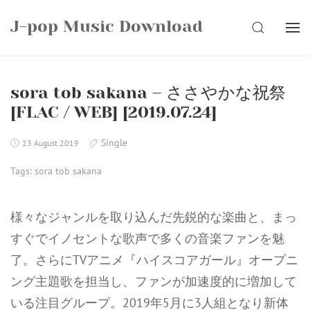
Skip
J-pop Music Download
to
SEARCH
content
sora tob sakana – ささやかな祝祭
[FLAC / WEB] [2019.07.24]
Single
23 August 2019
Tags:
sora tob sakana
様々なジャンルを取り込んだ先鋭的な楽曲と、まっ
すぐでイノセントな歌声で多くの音楽ファンを魅
了。さらにTVアニメ『ハイスコアガール』オープニ
ング主題歌を担当し、ファンが加速度的に増加して
いる注目グループ。2019年5月に3人組となり新体