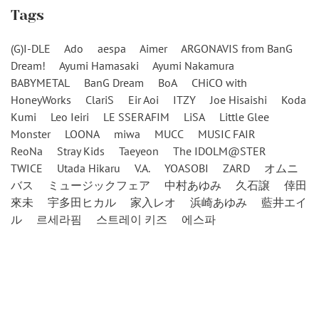
Tags
(G)I-DLE
Ado
aespa
Aimer
ARGONAVIS from BanG
Dream!
Ayumi Hamasaki
Ayumi Nakamura
BABYMETAL
BanG Dream
BoA
CHiCO with
HoneyWorks
ClariS
Eir Aoi
ITZY
Joe Hisaishi
Koda
Kumi
Leo Ieiri
LE SSERAFIM
LiSA
Little Glee
Monster
LOONA
miwa
MUCC
MUSIC FAIR
ReoNa
Stray Kids
Taeyeon
The IDOLM@STER
TWICE
Utada Hikaru
V.A.
YOASOBI
ZARD
オムニ
バス
ミュージックフェア
中村あゆみ
久石譲
倖田
來未
宇多田ヒカル
家入レオ
浜崎あゆみ
藍井エイ
ル
르세라핌
스트레이 키즈
에스파