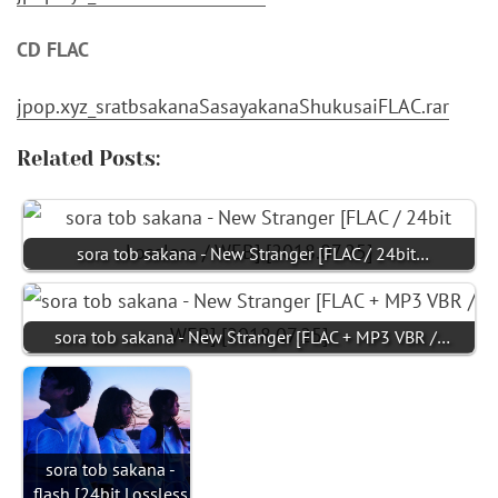
CD FLAC
jpop.xyz_sratbsakanaSasayakanaShukusaiFLAC.rar
Related Posts:
sora tob sakana - New Stranger [FLAC / 24bit…
sora tob sakana - New Stranger [FLAC + MP3 VBR /…
sora tob sakana -
flash [24bit Lossless