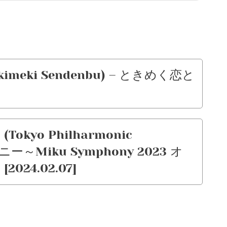
imeki Sendenbu) – ときめく恋と
kyo Philharmonic
ニー～Miku Symphony 2023 オ
2024.02.07]