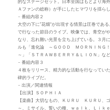
的なステージセット。日本全国はもとより海
Ａファンの総称）が手にしたヒマワリを揺ら
– 番組内容２
大空の下に“花畑”が出現する情景は圧巻であ
で行なった節目のライブ。映像では、青空が
なり、忘れ難い光景を立ち上げている。３月
ルも「進化論 ～ＧＯＯＤ ＭＯＲＮＩＮＧ
～」「ＳＴＲＡＷＢＥＲＲＹ＆ＬＩＯＮ」な
– 番組内容３
４枚をリリース、精力的な活動を行なってい
碑的ライブだ。
– 出演／関連情報
【出演】ＳＯＰＨＩＡ
【楽曲】大切なもの、ＫＵＲＵ ＫＵＲＵ、
～、ミサイル、誓いの種、ｗａｌｋ、Ｌｉｋｅ