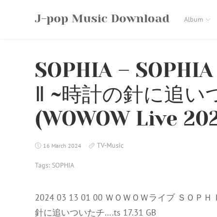
Skip
J-pop Music Download
to
Album
content
SOPHIA – SOPHI
Ⅱ ~時計の針に追
(WOWOW Live 2024
TV-Music
16 March 2024
Tags:
SOPHIA
2024 03 13 01 00 ＷＯＷＯＷライブ
針に追いついたチ….ts 17.31 GB