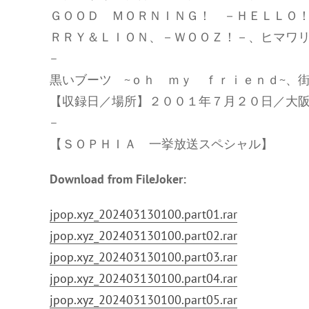
ＧＯＯＤ ＭＯＲＮＩＮＧ！ －ＨＥＬＬＯ！
ＲＲＹ＆ＬＩＯＮ、－ＷＯＯＺ！－、ヒマワ
–
黒いブーツ ~ｏｈ ｍｙ ｆｒｉｅｎｄ~、
【収録日／場所】２００１年７月２０日／大
–
【ＳＯＰＨＩＡ 一挙放送スペシャル】
Download from FileJoker:
jpop.xyz_202403130100.part01.rar
jpop.xyz_202403130100.part02.rar
jpop.xyz_202403130100.part03.rar
jpop.xyz_202403130100.part04.rar
jpop.xyz_202403130100.part05.rar