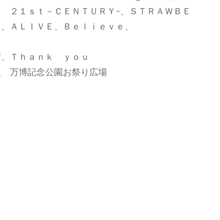
 ２１ｓｔ－ＣＥＮＴＵＲＹ~、ＳＴＲＡＷＢＥ
リ、ＡＬＩＶＥ、Ｂｅｌｉｅｖｅ、
街、Ｔｈａｎｋ ｙｏｕ
阪 万博記念公園お祭り広場