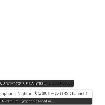
来大人宣言” TOUR FINAL (TBS…
Premium Symphonic Night in…