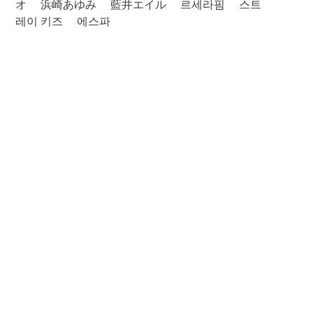
オ
浜崎あゆみ
藍井エイル
르세라핌
스트
레이 키즈
에스파