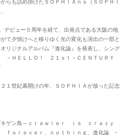
外からも詰め掛けたＳＯＰＨＩＡｎｓ（ＳＯＰＨＩ
し、
る。デビュー５周年を経て、出発点である大阪の地
やがて夕焼けへと移りゆく光の変化も演出の一部と
にオリジナルアルバム『進化論』を発表し、シング
！ －ＨＥＬＬＯ！ ２１ｓｔ－ＣＥＮＴＵＲＹ
ど
た２１世紀幕開けの年、ＳＯＰＨＩＡが放った記念
ゴキゲン鳥～ｃｒａｗｌｅｒ ｉｓ ｃｒａｚｙ
 ｆｏｒｅｖｅｒ、ｎｏｔｈｉｎｇ、進化論 ~