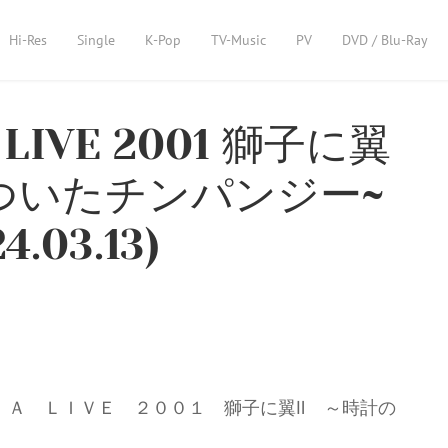
Hi-Res
Single
K-Pop
TV-Music
PV
DVD / Blu-Ray
A LIVE 2001 獅子に翼
いついたチンパンジー~
.03.13)
 ＳＯＰＨＩＡ ＬＩＶＥ ２００１ 獅子に翼Ⅱ ～時計の