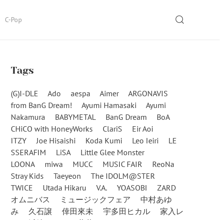
SEARCH
C-Pop
Tags
(G)I-DLE
Ado
aespa
Aimer
ARGONAVIS
from BanG Dream!
Ayumi Hamasaki
Ayumi
Nakamura
BABYMETAL
BanG Dream
BoA
CHiCO with HoneyWorks
ClariS
Eir Aoi
ITZY
Joe Hisaishi
Koda Kumi
Leo Ieiri
LE
SSERAFIM
LiSA
Little Glee Monster
LOONA
miwa
MUCC
MUSIC FAIR
ReoNa
Stray Kids
Taeyeon
The IDOLM@STER
TWICE
Utada Hikaru
V.A.
YOASOBI
ZARD
オムニバス
ミュージックフェア
中村あゆ
み
久石譲
倖田來未
宇多田ヒカル
家入レ