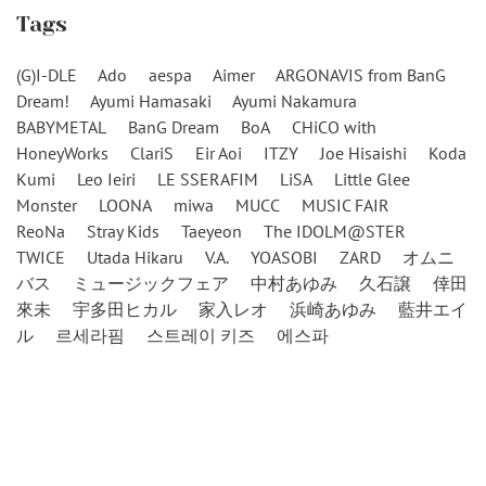
Tags
(G)I-DLE
Ado
aespa
Aimer
ARGONAVIS from BanG
Dream!
Ayumi Hamasaki
Ayumi Nakamura
BABYMETAL
BanG Dream
BoA
CHiCO with
HoneyWorks
ClariS
Eir Aoi
ITZY
Joe Hisaishi
Koda
Kumi
Leo Ieiri
LE SSERAFIM
LiSA
Little Glee
Monster
LOONA
miwa
MUCC
MUSIC FAIR
ReoNa
Stray Kids
Taeyeon
The IDOLM@STER
TWICE
Utada Hikaru
V.A.
YOASOBI
ZARD
オムニ
バス
ミュージックフェア
中村あゆみ
久石譲
倖田
來未
宇多田ヒカル
家入レオ
浜崎あゆみ
藍井エイ
ル
르세라핌
스트레이 키즈
에스파