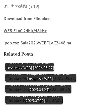
01. 声の軌跡 (3:19)
Download from FileJoker:
WEB FLAC 24bit/48kHz
jpop.xyz_Sala2026WEBFLAC2448.rar
Related Posts:
Soala - Aile [FLAC / 24bit
Lossless / WEB] [2026.05.27]
Soala - Message Bluem [FLAC / 24bit
Lossless / WEB]…
Soala - Dead or Love [FLAC / WEB]
[2025.04.25]
Soala - To my 17 [FLAC / WEB]
[2025.07.09]