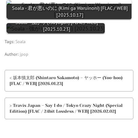
Soala - 君が悪いのに (Kimi ga Waruinoni) [FLAC / WEB]
[2025.10.17]
Soala - 強がり (Tsuyogari) [FLAC / WEB]
[2025.10.23]
Tags:
Soala
Author:
jpop
< 坂本慎太郎 (Shintaro Sakamoto) – ヤッホー (Yoo-hoo)
[FLAC / WEB] [2026.01.23]
> Travis Japan – Say I do / Tokyo Crazy Night (Special
Edition) [FLAC / 24bit Lossless / WEB] [2026.02.02]