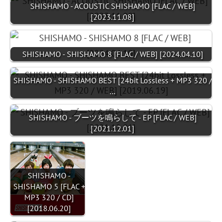
SHISHAMO - ACOUSTIC SHISHAMO [FLAC / WEB]
[2023.11.08]
SHISHAMO - SHISHAMO 8 [FLAC / WEB] [2024.04.10]
SHISHAMO - SHISHAMO BEST [24bit Lossless + MP3 320 /
…
SHISHAMO - ブーツを鳴らして - EP [FLAC / WEB]
[2021.12.01]
SHISHAMO -
SHISHAMO 5 [FLAC +
MP3 320 / CD]
[2018.06.20]