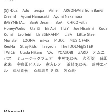
(G)I-DLE
Ado
aespa
Aimer
ARGONAVIS from BanG
Dream!
Ayumi Hamasaki
Ayumi Nakamura
BABYMETAL
BanG Dream
BoA
CHiCO with
HoneyWorks
ClariS
Eir Aoi
ITZY
Joe Hisaishi
Koda
Kumi
Leo Ieiri
LE SSERAFIM
LiSA
Little Glee
Monster
LOONA
miwa
MUCC
MUSIC FAIR
ReoNa
Stray Kids
Taeyeon
The IDOLM@STER
TWICE
Utada Hikaru
V.A.
YOASOBI
ZARD
オムニ
バス
ミュージックフェア
中村あゆみ
久石譲
倖田
來未
宇多田ヒカル
家入レオ
浜崎あゆみ
藍井エイ
ル
르세라핌
스트레이 키즈
에스파
Blogroll