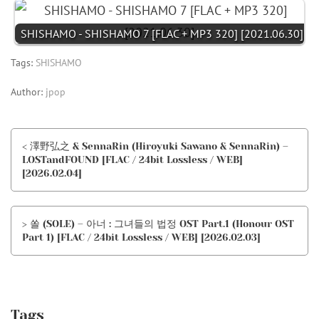
SHISHAMO - SHISHAMO 7 [FLAC + MP3 320] [2021.06.30]
Tags:
SHISHAMO
Author:
jpop
< 澤野弘之 & SennaRin (Hiroyuki Sawano & SennaRin) –
LOSTandFOUND [FLAC / 24bit Lossless / WEB]
[2026.02.04]
> 쏠 (SOLE) – 아너 : 그녀들의 법정 OST Part.1 (Honour OST
Part 1) [FLAC / 24bit Lossless / WEB] [2026.02.03]
Tags