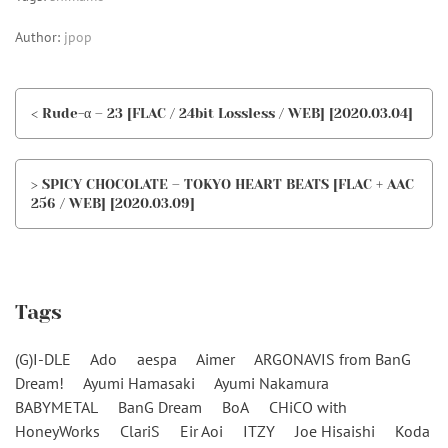
Author:
jpop
< Rude-α – 23 [FLAC / 24bit Lossless / WEB] [2020.03.04]
> SPICY CHOCOLATE – TOKYO HEART BEATS [FLAC + AAC
256 / WEB] [2020.03.09]
Tags
(G)I-DLE
Ado
aespa
Aimer
ARGONAVIS from BanG
Dream!
Ayumi Hamasaki
Ayumi Nakamura
BABYMETAL
BanG Dream
BoA
CHiCO with
HoneyWorks
ClariS
Eir Aoi
ITZY
Joe Hisaishi
Koda