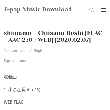
Skip
J-pop Music Download
to
SEARCH
content
shimamo – Chiisana Hoshi [FLAC
+ AAC 256 / WEB] [2020.02.07]
Single
30 April 2020
Tags:
shimamo
収録曲
1. 小さな星 (03:36)
WEB FLAC