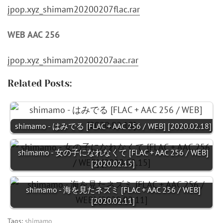
jpop.xyz_shimam20200207flac.rar
WEB AAC 256
jpop.xyz_shimam20200207aac.rar
Related Posts:
shimamo - はみでる [FLAC + AAC 256 / WEB] [2020.02.18]
shimamo - 女の子になれなくて [FLAC + AAC 256 / WEB]
[2020.02.15]
shimamo - 海を見たネズミ [FLAC + AAC 256 / WEB]
[2020.02.11]
Tags:
shimamo