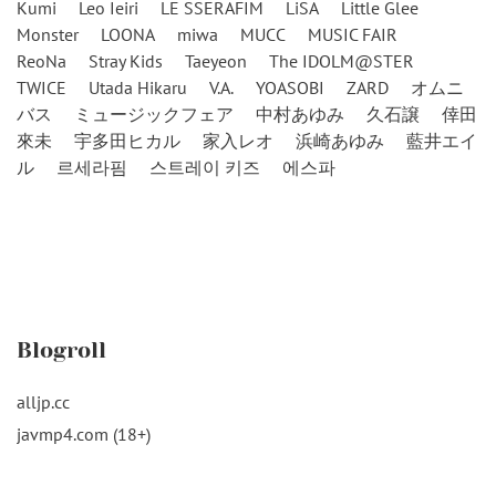
Kumi
Leo Ieiri
LE SSERAFIM
LiSA
Little Glee
Monster
LOONA
miwa
MUCC
MUSIC FAIR
ReoNa
Stray Kids
Taeyeon
The IDOLM@STER
TWICE
Utada Hikaru
V.A.
YOASOBI
ZARD
オムニ
バス
ミュージックフェア
中村あゆみ
久石譲
倖田
來未
宇多田ヒカル
家入レオ
浜崎あゆみ
藍井エイ
ル
르세라핌
스트레이 키즈
에스파
Blogroll
alljp.cc
javmp4.com (18+)