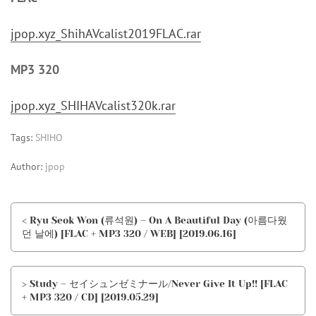
jpop.xyz_ShihAVcalist2019FLAC.rar
MP3 320
jpop.xyz_SHIHAVcalist320k.rar
Tags:
SHIHO
Author:
jpop
< Ryu Seok Won (류석원) – On A Beautiful Day (아름다웠
던 날에) [FLAC + MP3 320 / WEB] [2019.06.16]
> Study – セイシュンゼミナール/Never Give It Up!! [FLAC
+ MP3 320 / CD] [2019.05.29]