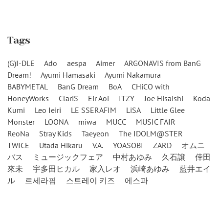
Tags
(G)I-DLE
Ado
aespa
Aimer
ARGONAVIS from BanG
Dream!
Ayumi Hamasaki
Ayumi Nakamura
BABYMETAL
BanG Dream
BoA
CHiCO with
HoneyWorks
ClariS
Eir Aoi
ITZY
Joe Hisaishi
Koda
Kumi
Leo Ieiri
LE SSERAFIM
LiSA
Little Glee
Monster
LOONA
miwa
MUCC
MUSIC FAIR
ReoNa
Stray Kids
Taeyeon
The IDOLM@STER
TWICE
Utada Hikaru
V.A.
YOASOBI
ZARD
オムニ
バス
ミュージックフェア
中村あゆみ
久石譲
倖田
來未
宇多田ヒカル
家入レオ
浜崎あゆみ
藍井エイ
ル
르세라핌
스트레이 키즈
에스파