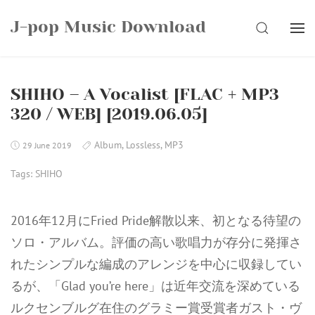
Skip
J-pop Music Download
to
SEARCH
content
SHIHO – A Vocalist [FLAC + MP3
320 / WEB] [2019.06.05]
Album
,
Lossless
,
MP3
29 June 2019
Tags:
SHIHO
2016年12月にFried Pride解散以来、初となる待望の
ソロ・アルバム。評価の高い歌唱力が存分に発揮さ
れたシンプルな編成のアレンジを中心に収録してい
るが、「Glad you’re here」は近年交流を深めている
ルクセンブルグ在住のグラミー賞受賞者ガスト・ヴ