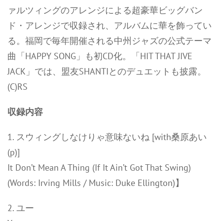
ァルツィングのアレンジによる超豪華ビッグバン
ド・アレンジで収録され、アルバムに華を飾ってい
る。福岡で毎年開催される中州ジャズの公式テーマ
曲「HAPPY SONG」も初CD化。「HIT THAT JIVE
JACK」では、盟友SHANTIとのデュエットも披露。
(C)RS
収録内容
1. スウィングしなけりゃ意味ないね [with桑原あい
(p)]
It Don’t Mean A Thing (If It Ain’t Got That Swing)
(Words: Irving Mills / Music: Duke Ellington)】
2. ユー