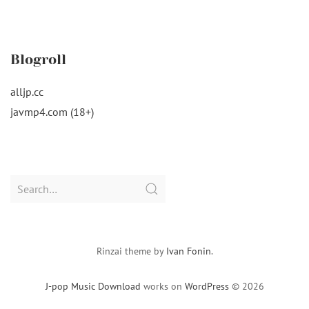
Blogroll
alljp.cc
javmp4.com (18+)
Search
for:
Rinzai theme by
Ivan Fonin
.
J-pop Music Download
works on
WordPress
© 2026