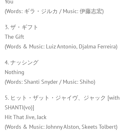
You
(Words: ギラ・ジルカ / Music: 伊藤志宏)
3. ザ・ギフト
The Gift
(Words & Music: Luiz Antonio, Djalma Ferreira)
4. ナッシング
Nothing
(Words: Shanti Snyder / Music: Shiho)
5. ヒット・ザット・ジャイヴ、ジャック [with
SHANTI(vo)]
Hit That Jive, Jack
(Words & Music: Johnny Alston, Skeets Tolbert)