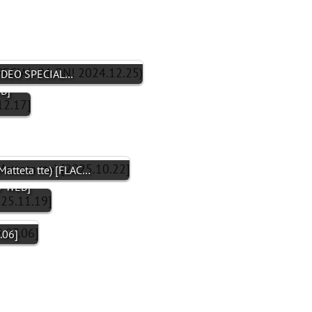
VIDEO SPECIAL…
B]
teta tte) [FLAC…
/ WEB]
.06]