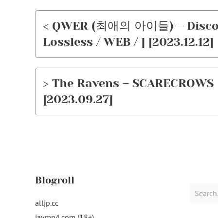
< QWER (최애의 아이들) – Discord
Lossless / WEB / ] [2023.12.12]
> The Ravens – SCARECROWS [F
[2023.09.27]
Blogroll
Search
for:
alljp.cc
javmp4.com (18+)