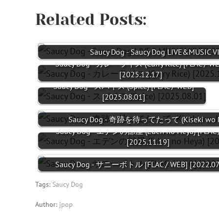
Related Posts:
Saucy Dog - Saucy Dog LIVE&MUSIC 
Saucy Dog - カレーライス (Curry Rice) [FLAC / WE
[2025.12.17]
Saucy Dog - スパイス (Spice) [FLAC / WEB]
[2025.08.01]
Saucy Dog - 奇跡を待ってたって (Kiseki wo Mat
Saucy Dog - エデンの部屋 (Eden no Heya) [FLAC 
[2025.11.19]
Saucy Dog - サニーボトル [FLAC / WEB] [2022.07
Tags:
Saucy Dog
Author:
jpop