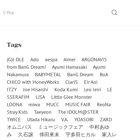
SEARCH
C-Pop
Tags
(G)I-DLE
Ado
aespa
Aimer
ARGONAVIS
from BanG Dream!
Ayumi Hamasaki
Ayumi
Nakamura
BABYMETAL
BanG Dream
BoA
CHiCO with HoneyWorks
ClariS
Eir Aoi
ITZY
Joe Hisaishi
Koda Kumi
Leo Ieiri
LE
SSERAFIM
LiSA
Little Glee Monster
LOONA
miwa
MUCC
MUSIC FAIR
ReoNa
Stray Kids
Taeyeon
The IDOLM@STER
TWICE
Utada Hikaru
V.A.
YOASOBI
ZARD
オムニバス
ミュージックフェア
中村あゆ
み
久石譲
倖田來未
宇多田ヒカル
家入レ