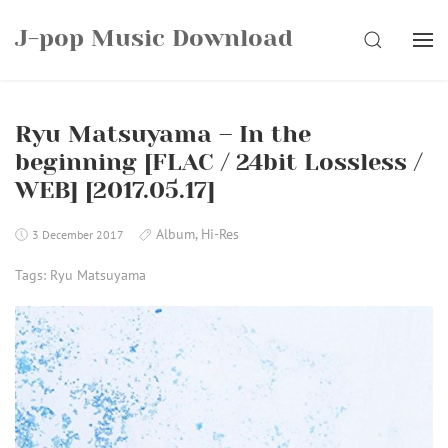
Skip
J-pop Music Download
to
SEARCH
content
Ryu Matsuyama – In the
beginning [FLAC / 24bit Lossless /
WEB] [2017.05.17]
Album
,
Hi-Res
3 December 2017
Tags:
Ryu Matsuyama