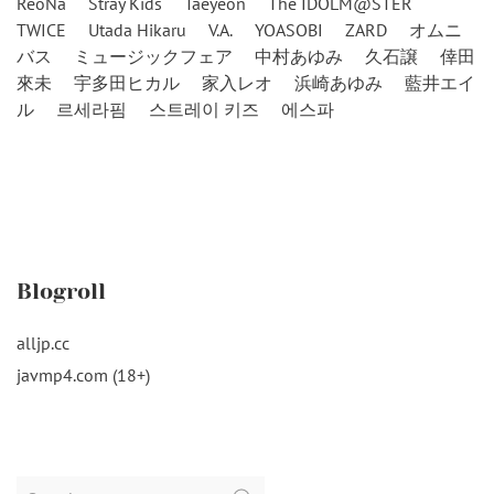
ReoNa
Stray Kids
Taeyeon
The IDOLM@STER
TWICE
Utada Hikaru
V.A.
YOASOBI
ZARD
オムニ
バス
ミュージックフェア
中村あゆみ
久石譲
倖田
來未
宇多田ヒカル
家入レオ
浜崎あゆみ
藍井エイ
ル
르세라핌
스트레이 키즈
에스파
Blogroll
alljp.cc
javmp4.com (18+)
Search