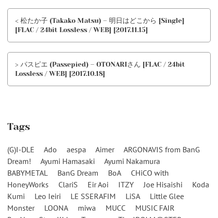
< 松たか子 (Takako Matsu) – 明日はどこから [Single]
[FLAC / 24bit Lossless / WEB] [2017.11.15]
> パスピエ (Passepied) – OTONARIさん [FLAC / 24bit
Lossless / WEB] [2017.10.18]
Tags
(G)I-DLE
Ado
aespa
Aimer
ARGONAVIS from BanG
Dream!
Ayumi Hamasaki
Ayumi Nakamura
BABYMETAL
BanG Dream
BoA
CHiCO with
HoneyWorks
ClariS
Eir Aoi
ITZY
Joe Hisaishi
Koda
Kumi
Leo Ieiri
LE SSERAFIM
LiSA
Little Glee
Monster
LOONA
miwa
MUCC
MUSIC FAIR