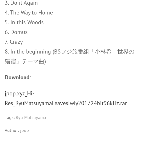
3. Do it Again
4. The Way to Home
5. In this Woods
6. Domus
7. Crazy
8. In the beginning (BSフジ旅番組「小林希 世界の
猫宿」テーマ曲)
Download:
jpop.xyz_Hi-
Res_RyuMatsuyamaLeaveslwly201724bit96kHz.rar
Tags:
Ryu Matsuyama
Author:
jpop