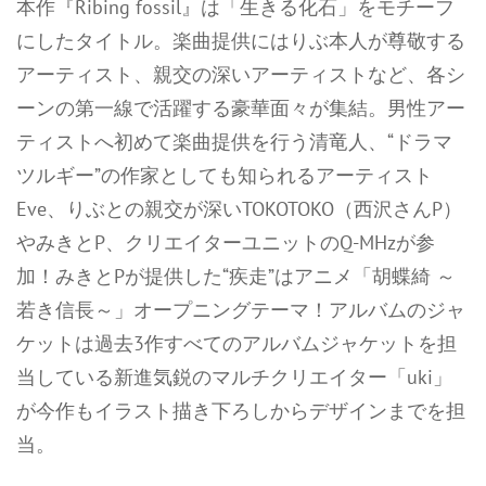
本作『Ribing fossil』は「生きる化石」をモチーフ
にしたタイトル。楽曲提供にはりぶ本人が尊敬する
アーティスト、親交の深いアーティストなど、各シ
ーンの第一線で活躍する豪華面々が集結。男性アー
ティストへ初めて楽曲提供を行う清竜人、“ドラマ
ツルギー”の作家としても知られるアーティスト
Eve、りぶとの親交が深いTOKOTOKO（西沢さんP）
やみきとP、クリエイターユニットのQ-MHzが参
加！みきとPが提供した“疾走”はアニメ「胡蝶綺 ～
若き信長～」オープニングテーマ！アルバムのジャ
ケットは過去3作すべてのアルバムジャケットを担
当している新進気鋭のマルチクリエイター「uki」
が今作もイラスト描き下ろしからデザインまでを担
当。