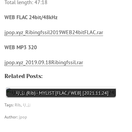
Total length: 47:18
WEB FLAC 24bit/48kHz
jpop.xyz_Ribingfssil2019WEB24bitFLAC.rar
WEB MP3 320
jpop.xyz_2019.09.18Ribingfssil.rar
Related Posts:
りぶ (Rib) - MYLIST [FLAC / WEB] [2021.11.24]
Tags:
Rib
,
りぶ
Author:
jpop