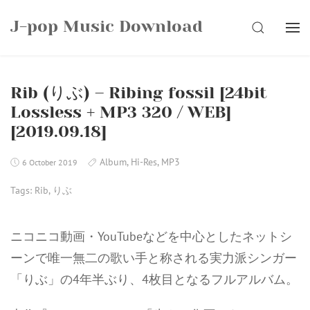
Skip
J-pop Music Download
to
SEARCH
content
Rib (りぶ) – Ribing fossil [24bit
Lossless + MP3 320 / WEB]
[2019.09.18]
Album
,
Hi-Res
,
MP3
6 October 2019
Tags:
Rib
,
りぶ
ニコニコ動画・YouTubeなどを中心としたネットシ
ーンで唯一無二の歌い手と称される実力派シンガー
「りぶ」の4年半ぶり、4枚目となるフルアルバム。