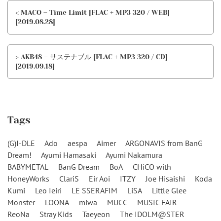
< MACO – Time Limit [FLAC + MP3 320 / WEB]
[2019.08.28]
> AKB48 – サステナブル [FLAC + MP3 320 / CD]
[2019.09.18]
Tags
(G)I-DLE
Ado
aespa
Aimer
ARGONAVIS from BanG
Dream!
Ayumi Hamasaki
Ayumi Nakamura
BABYMETAL
BanG Dream
BoA
CHiCO with
HoneyWorks
ClariS
Eir Aoi
ITZY
Joe Hisaishi
Koda
Kumi
Leo Ieiri
LE SSERAFIM
LiSA
Little Glee
Monster
LOONA
miwa
MUCC
MUSIC FAIR
ReoNa
Stray Kids
Taeyeon
The IDOLM@STER