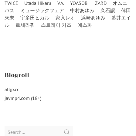
TWICE
Utada Hikaru
V.A.
YOASOBI
ZARD
オムニ
バス
ミュージックフェア
中村あゆみ
久石譲
倖田
來未
宇多田ヒカル
家入レオ
浜崎あゆみ
藍井エイ
ル
르세라핌
스트레이 키즈
에스파
Blogroll
alljp.cc
javmp4.com (18+)
Search