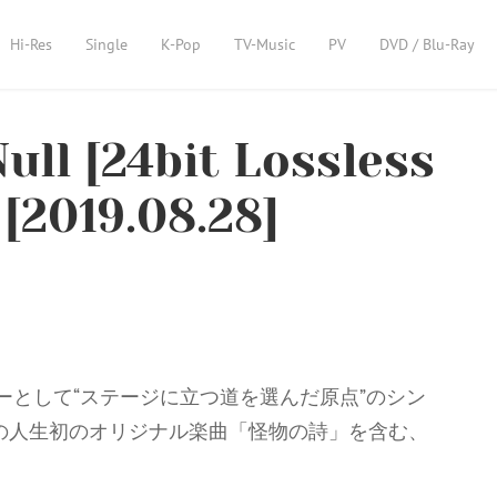
Hi-Res
Single
K-Pop
TV-Music
PV
DVD / Blu-Ray
ll [24bit Lossless
[2019.08.28]
ンガーとして“ステージに立つ道を選んだ原点”のシン
Naの人生初のオリジナル楽曲「怪物の詩」を含む、