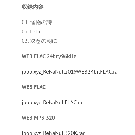
収録内容
01. 怪物の詩
02. Lotus
03. 決意の朝に
WEB FLAC 24bit/96kHz
jpop.xyz_ReNaNull2019WEB24bitFLAC.rar
WEB FLAC
jpop.xyz_ReNaNullFLAC.rar
WEB MP3 320
jpop.xyz_ReNaNull320K.rar