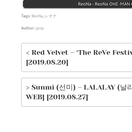
ReoNa - ReoNa ONE-MAN Co
Tags:
ReoNa
,
レオナ
Author:
jpop
< Red Velvet – ‘The ReVe Festi
[2019.08.20]
> Sunmi (선미) – LALALAY (날라리
WEB] [2019.08.27]