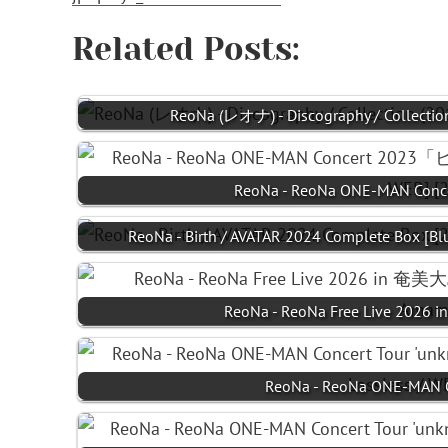
Related Posts:
ReoNa (レオナ) - Discography / Collecti
ReoNa - ReoNa ONE-MAN C
ReoNa - Birth / AVATAR 2024 Complete Box [Bl
ReoNa - ReoNa Free Live 
ReoNa - ReoNa ONE-MAN Co