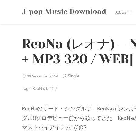
Skip
J-pop Music Download
to
Album
content
ReoNa (レオナ) – Nu
+ MP3 320 / WEB] 
Single
29 September 2019
Tags:
ReoNa
,
レオナ
ReoNaのサード・シングルは、ReoNaがシ
グル!!ソロデビュー前から歌ってきた、Reo
マストバイアイテム! (C)RS