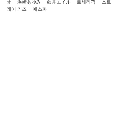
オ
浜崎あゆみ
藍井エイル
르세라핌
스트
레이 키즈
에스파