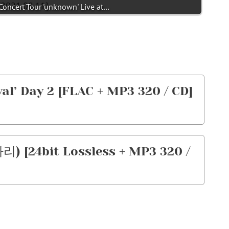
ncert Tour 'unknown' Live at…
val’ Day 2 [FLAC + MP3 320 / CD]
) [24bit Lossless + MP3 320 /