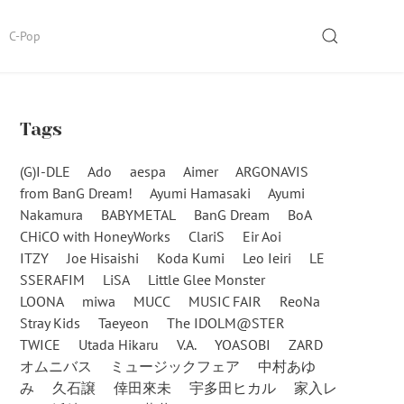
SEARCH
C-Pop
Tags
(G)I-DLE
Ado
aespa
Aimer
ARGONAVIS
from BanG Dream!
Ayumi Hamasaki
Ayumi
Nakamura
BABYMETAL
BanG Dream
BoA
CHiCO with HoneyWorks
ClariS
Eir Aoi
ITZY
Joe Hisaishi
Koda Kumi
Leo Ieiri
LE
SSERAFIM
LiSA
Little Glee Monster
LOONA
miwa
MUCC
MUSIC FAIR
ReoNa
Stray Kids
Taeyeon
The IDOLM@STER
TWICE
Utada Hikaru
V.A.
YOASOBI
ZARD
オムニバス
ミュージックフェア
中村あゆ
み
久石譲
倖田來未
宇多田ヒカル
家入レ