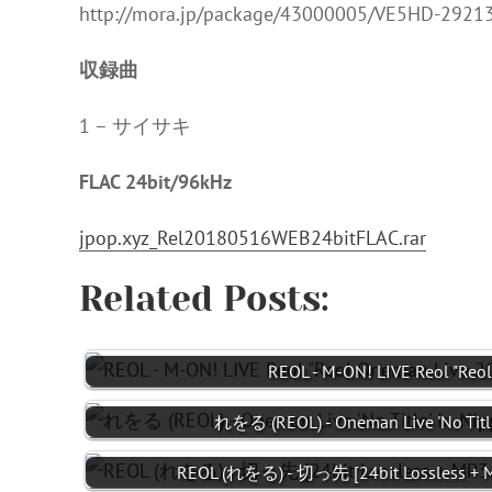
http://mora.jp/package/43000005/VE5HD-29213
収録曲
1 – サイサキ
FLAC 24bit/96kHz
jpop.xyz_Rel20180516WEB24bitFLAC.rar
Related Posts:
REOL - M-ON! LIVE Reol "Re
れをる (REOL) - Oneman Live 'No Titl
REOL (れをる) - 切っ先 [24bit Lossless + 