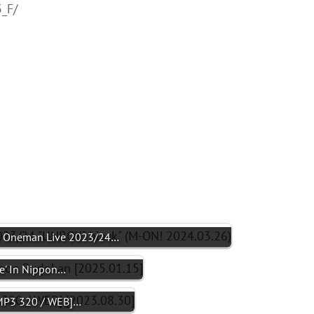
_F/
ol Oneman Live 2023/24…
e' In Nippon…
MP3 320 / WEB]…