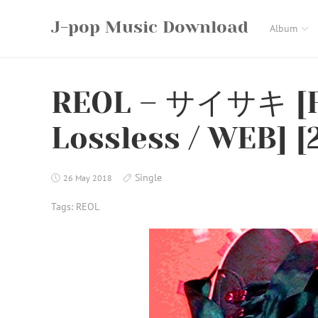
Skip
J-pop Music Download
to
Album
content
REOL – サイサキ [FL
Lossless / WEB]‬ [
Single
26 May 2018
Tags:
REOL