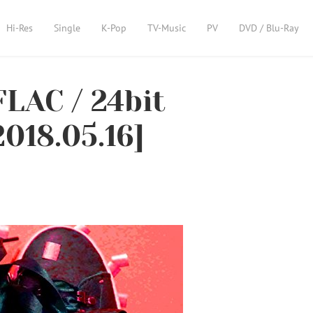
Hi-Res
Single
K-Pop
TV-Music
PV
DVD / Blu-Ray
AC / 24bit
2018.05.16]