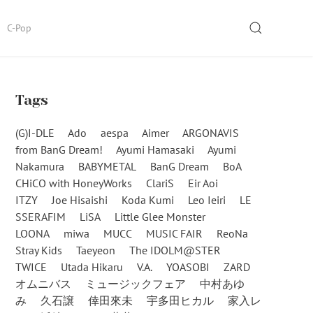
SEARCH
C-Pop
Tags
(G)I-DLE
Ado
aespa
Aimer
ARGONAVIS
from BanG Dream!
Ayumi Hamasaki
Ayumi
Nakamura
BABYMETAL
BanG Dream
BoA
CHiCO with HoneyWorks
ClariS
Eir Aoi
ITZY
Joe Hisaishi
Koda Kumi
Leo Ieiri
LE
SSERAFIM
LiSA
Little Glee Monster
LOONA
miwa
MUCC
MUSIC FAIR
ReoNa
Stray Kids
Taeyeon
The IDOLM@STER
TWICE
Utada Hikaru
V.A.
YOASOBI
ZARD
オムニバス
ミュージックフェア
中村あゆ
み
久石譲
倖田來未
宇多田ヒカル
家入レ