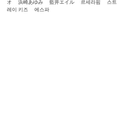
オ
浜崎あゆみ
藍井エイル
르세라핌
스트
레이 키즈
에스파