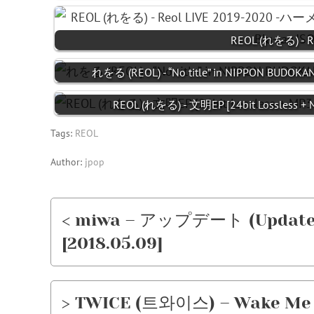
REOL (れをる) - R
れをる (REOL) - “No title” in NIPPON BUDOKAN
REOL (れをる) - 文明EP [24bit Lossless + 
Tags:
REOL
Author:
jpop
< miwa – アップデート (Update) [
[2018.05.09]
> TWICE (트와이스) – Wake Me U