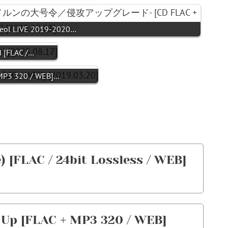
eol LIVE 2019-2020…
 [FLAC /…
MP3 320 / WEB]…
FLAC / 24bit Lossless / WEB]
p [FLAC + MP3 320 / WEB]