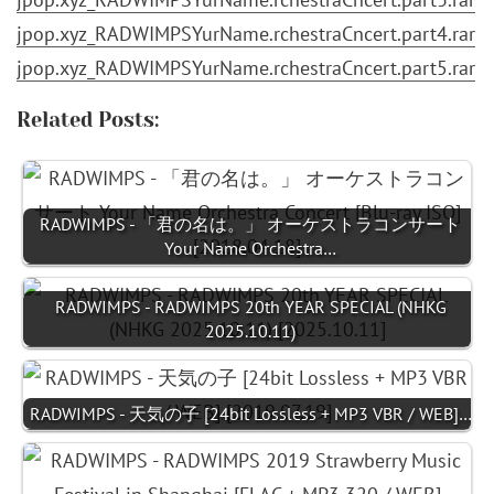
jpop.xyz_RADWIMPSYurName.rchestraCncert.part4.rar
jpop.xyz_RADWIMPSYurName.rchestraCncert.part5.rar
Related Posts:
RADWIMPS - 「君の名は。」 オーケストラコンサート
Your Name Orchestra…
RADWIMPS - RADWIMPS 20th YEAR SPECIAL (NHKG
2025.10.11)
RADWIMPS - 天気の子 [24bit Lossless + MP3 VBR / WEB]…