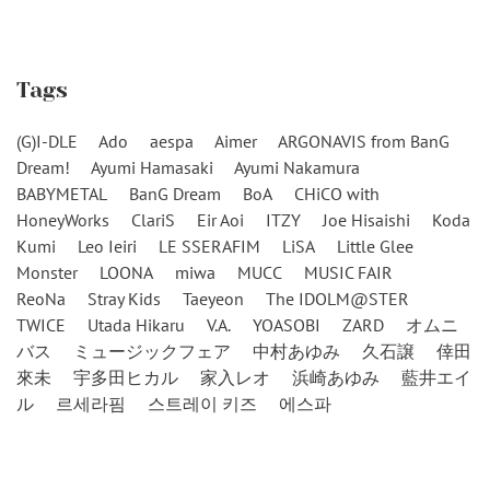
Tags
(G)I-DLE
Ado
aespa
Aimer
ARGONAVIS from BanG
Dream!
Ayumi Hamasaki
Ayumi Nakamura
BABYMETAL
BanG Dream
BoA
CHiCO with
HoneyWorks
ClariS
Eir Aoi
ITZY
Joe Hisaishi
Koda
Kumi
Leo Ieiri
LE SSERAFIM
LiSA
Little Glee
Monster
LOONA
miwa
MUCC
MUSIC FAIR
ReoNa
Stray Kids
Taeyeon
The IDOLM@STER
TWICE
Utada Hikaru
V.A.
YOASOBI
ZARD
オムニ
バス
ミュージックフェア
中村あゆみ
久石譲
倖田
來未
宇多田ヒカル
家入レオ
浜崎あゆみ
藍井エイ
ル
르세라핌
스트레이 키즈
에스파