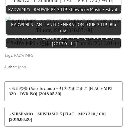
RADWIMPS - RADWIMPS 2019 Strawberry Music Festival…
RADWIMPS - ANTI ANTI GENERATION TOUR 2019 [Blu-
ray…
RADWIMPS - 絶体延命 (Zettai Enmei) [Blu-ray MKV]
[2012.01.11]
Tags:
RADWIMPS
Author:
jpop
< 東山奈央 (Nao Toyama) – 灯火のまにまに [FLAC + MP3
320 + DVD ISO] [2018.05.30]
> SHISHAMO – SHISHAMO 5 [FLAC + MP3 320 / CD]
[2018.06.20]