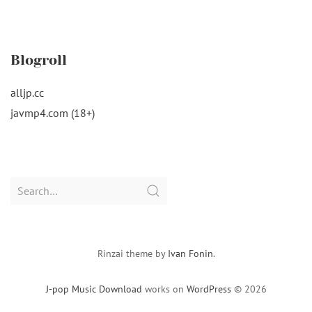
Blogroll
alljp.cc
javmp4.com (18+)
Search
for:
Rinzai theme by
Ivan Fonin
.
J-pop Music Download
works on
WordPress
© 2026