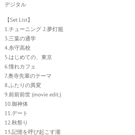
デジタル
【Set List】
1.チューニング 2.夢灯籠
3.三葉の通学
4.糸守高校
5.はじめての、東京
6.憧れカフェ
7.奥寺先輩のテーマ
8.ふたりの異変
9.前前前世 (movie edit.)
10.御神体
11.デート
12.秋祭り
13.記憶を呼び起こす瀧