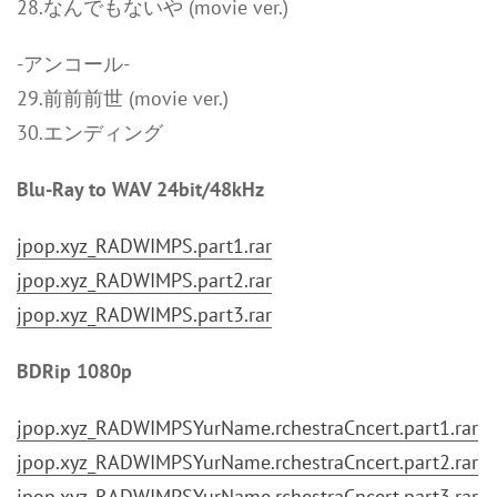
28.なんでもないや (movie ver.)
-アンコール-
29.前前前世 (movie ver.)
30.エンディング
Blu-Ray to WAV 24bit/48kHz
jpop.xyz_RADWIMPS.part1.rar
jpop.xyz_RADWIMPS.part2.rar
jpop.xyz_RADWIMPS.part3.rar
BDRip 1080p
jpop.xyz_RADWIMPSYurName.rchestraCncert.part1.rar
jpop.xyz_RADWIMPSYurName.rchestraCncert.part2.rar
jpop.xyz_RADWIMPSYurName.rchestraCncert.part3.rar