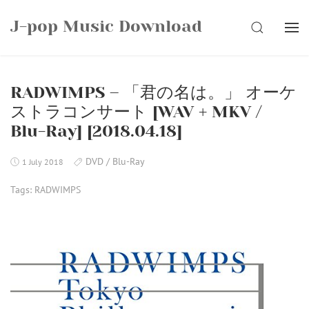
Skip
J-pop Music Download
to
SEARCH
content
RADWIMPS – 「君の名は。」 オーケ
ストラコンサート [WAV + MKV /
Blu-Ray] [2018.04.18]
DVD / Blu-Ray
1 July 2018
Tags:
RADWIMPS