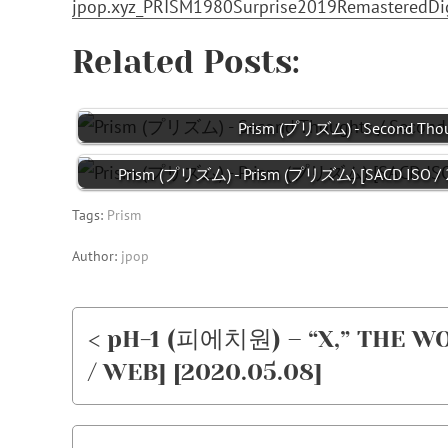
jpop.xyz_PRISM1980Surprise2019RemasteredDig
Related Posts:
Prism (プリズム) - Second Thou
Prism (プリズム) - Prism (プリズム) [SACD ISO / 2
Tags:
Prism
Author:
jpop
< pH-1 (피에치원) – “X,” THE W
/ WEB] [2020.05.08]