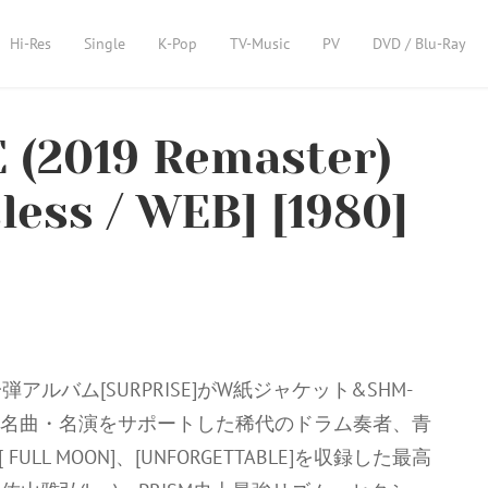
Hi-Res
Single
K-Pop
TV-Music
PV
DVD / Blu-Ray
 (2019 Remaster)
less / WEB] [1980]
アルバム[SURPRISE]がW紙ジャケット&SHM-
やの名曲・名演をサポートした稀代のドラム奏者、青
ULL MOON]、[UNFORGETTABLE]を収録した最高