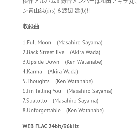
傑作アルバム!! 録音メンバーは和田アキラ(g)、
ン青山純(drs) &渡辺 建(b)!!
収録曲
1.Full Moon (Masahiro Sayama)
2.Back Street Jive (Akira Wada)
3.Upside Down (Ken Watanabe)
4.Karma (Akira Wada)
5.Thoughts (Ken Watanabe)
6.I’m Telling You (Masahiro Sayama)
7.Sbatotto (Masahiro Sayama)
8.Unforgettable (Ken Watanabe)
WEB FLAC 24bit/96kHz