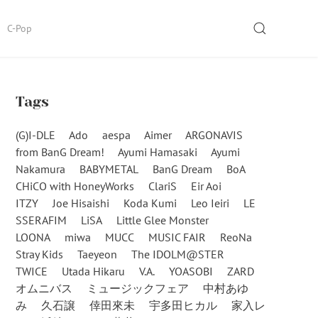
SEARCH
C-Pop
Tags
(G)I-DLE
Ado
aespa
Aimer
ARGONAVIS
from BanG Dream!
Ayumi Hamasaki
Ayumi
Nakamura
BABYMETAL
BanG Dream
BoA
CHiCO with HoneyWorks
ClariS
Eir Aoi
ITZY
Joe Hisaishi
Koda Kumi
Leo Ieiri
LE
SSERAFIM
LiSA
Little Glee Monster
LOONA
miwa
MUCC
MUSIC FAIR
ReoNa
Stray Kids
Taeyeon
The IDOLM@STER
TWICE
Utada Hikaru
V.A.
YOASOBI
ZARD
オムニバス
ミュージックフェア
中村あゆ
み
久石譲
倖田來未
宇多田ヒカル
家入レ