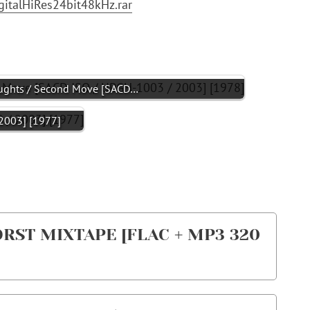
italHiRes24bit48kHz.rar
ghts / Second Move [SACD…
003] [1977]
ORST MIXTAPE [FLAC + MP3 320