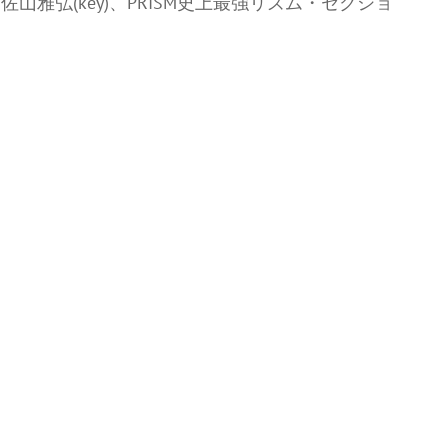
佐山雅弘(key)、PRISM史上最強リズム・セクショ