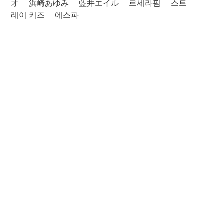
オ
浜崎あゆみ
藍井エイル
르세라핌
스트
레이 키즈
에스파