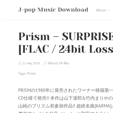
Skip
J-pop Music Download
to
Album
content
Prism – SURPRISE
[FLAC / 24bit Loss
Album
,
Hi-Res
21 May 2020
Tags:
Prism
PRISMの1980年に発売されたワーナー移籍第一弾
CD仕様で発売!! 本作は山下達郎&竹内まり
山純のプリズム初参加作品!! 超絶名曲[KARMA],[ F