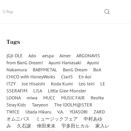
SEARCH
C-Pop
Tags
(G)I-DLE
Ado
aespa
Aimer
ARGONAVIS
from BanG Dream!
Ayumi Hamasaki
Ayumi
Nakamura
BABYMETAL
BanG Dream
BoA
CHiCO with HoneyWorks
ClariS
Eir Aoi
ITZY
Joe Hisaishi
Koda Kumi
Leo Ieiri
LE
SSERAFIM
LiSA
Little Glee Monster
LOONA
miwa
MUCC
MUSIC FAIR
ReoNa
Stray Kids
Taeyeon
The IDOLM@STER
TWICE
Utada Hikaru
V.A.
YOASOBI
ZARD
オムニバス
ミュージックフェア
中村あゆ
み
久石譲
倖田來未
宇多田ヒカル
家入レ