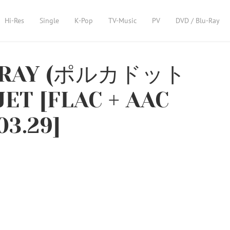
Hi-Res
Single
K-Pop
TV-Music
PV
DVD / Blu-Ray
NGRAY (ポルカドット
T [FLAC + AAC
03.29]