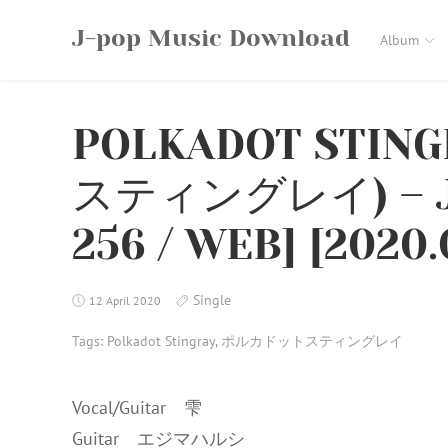
Skip
J-pop Music Download
to
Album
content
POLKADOT STI
スティングレイ) – JE
256 / WEB] [2020.
Single
12 April 2020
Tags:
Polkadot Stingray
,
ポルカドットスティングレイ
Vocal/Guitar 雫
Guitar エジマハルシ