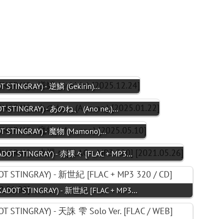
GRAY) - 逆鱗 (Gekirin)…
NGRAY) - あのね、 (Ano ne,)…
NGRAY) - 魔物 (Mamono)…
TINGRAY) - 赤裸々 [FLAC + MP3…
STINGRAY) - 新世紀 [FLAC + MP3…