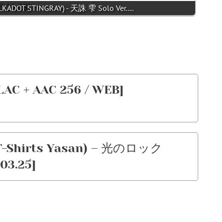
 STINGRAY) - 天誅 雫 Solo Ver.…
C + AAC 256 / WEB]
Shirts Yasan) – 光のロック
03.25]