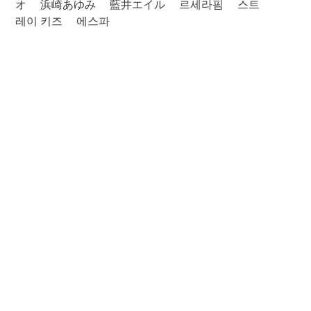
オ
浜崎あゆみ
藍井エイル
르세라핌
스트
레이 키즈
에스파