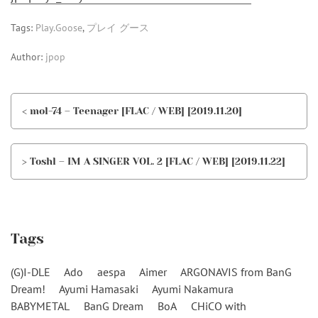
Tags:
Play.Goose
,
プレイ グース
Author:
jpop
< mol-74 – Teenager [FLAC / WEB] [2019.11.20]
> Toshl – IM A SINGER VOL. 2 [FLAC / WEB] [2019.11.22]
Tags
(G)I-DLE
Ado
aespa
Aimer
ARGONAVIS from BanG
Dream!
Ayumi Hamasaki
Ayumi Nakamura
BABYMETAL
BanG Dream
BoA
CHiCO with