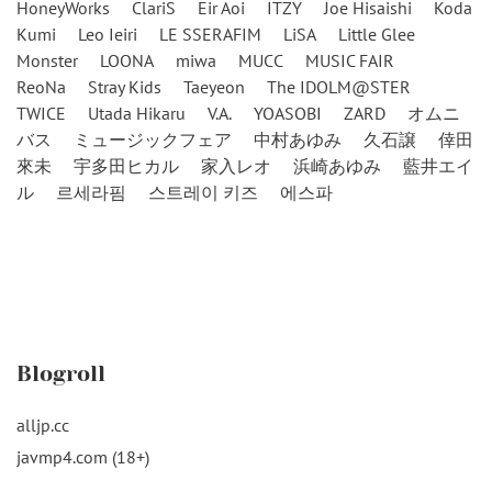
HoneyWorks
ClariS
Eir Aoi
ITZY
Joe Hisaishi
Koda
Kumi
Leo Ieiri
LE SSERAFIM
LiSA
Little Glee
Monster
LOONA
miwa
MUCC
MUSIC FAIR
ReoNa
Stray Kids
Taeyeon
The IDOLM@STER
TWICE
Utada Hikaru
V.A.
YOASOBI
ZARD
オムニ
バス
ミュージックフェア
中村あゆみ
久石譲
倖田
來未
宇多田ヒカル
家入レオ
浜崎あゆみ
藍井エイ
ル
르세라핌
스트레이 키즈
에스파
Blogroll
alljp.cc
javmp4.com (18+)