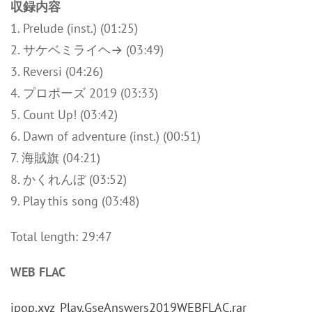
収録内容
1. Prelude (inst.) (01:25)
2. サケベミライヘ→ (03:49)
3. Reversi (04:26)
4. プロポーズ 2019 (03:33)
5. Count Up! (03:42)
6. Dawn of adventure (inst.) (00:51)
7. 海賊旗 (04:21)
8. かくれんぼ (03:52)
9. Play this song (03:48)
Total length: 29:47
WEB FLAC
jpop.xyz_Play.GseAnswers2019WEBFLAC.rar