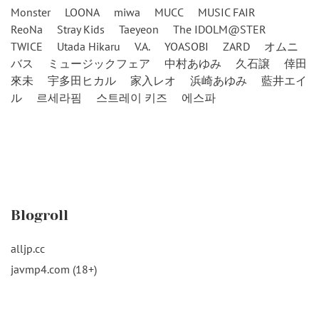
Monster
LOONA
miwa
MUCC
MUSIC FAIR
ReoNa
Stray Kids
Taeyeon
The IDOLM@STER
TWICE
Utada Hikaru
V.A.
YOASOBI
ZARD
オムニ
バス
ミュージックフェア
中村あゆみ
久石譲
倖田
來未
宇多田ヒカル
家入レオ
浜崎あゆみ
藍井エイ
ル
르세라핌
스트레이 키즈
에스파
Blogroll
alljp.cc
javmp4.com (18+)