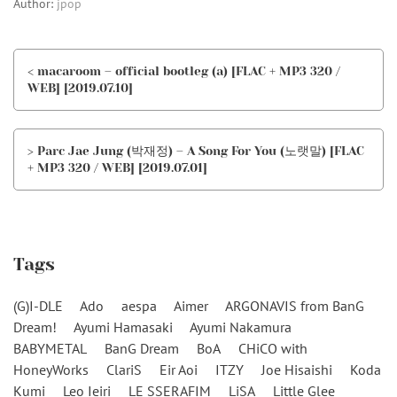
Author:
jpop
< macaroom – official bootleg (a) [FLAC + MP3 320 /
WEB] [2019.07.10]
> Parc Jae Jung (박재정) – A Song For You (노랫말) [FLAC
+ MP3 320 / WEB] [2019.07.01]
Tags
(G)I-DLE
Ado
aespa
Aimer
ARGONAVIS from BanG
Dream!
Ayumi Hamasaki
Ayumi Nakamura
BABYMETAL
BanG Dream
BoA
CHiCO with
HoneyWorks
ClariS
Eir Aoi
ITZY
Joe Hisaishi
Koda
Kumi
Leo Ieiri
LE SSERAFIM
LiSA
Little Glee