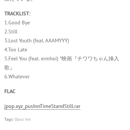
TRACKLIST:
1.Good Bye
2.Still
3.Lost Youth (feat. AAAMYYY)
4.Too Late
5.Feel You (feat. ermhoi) *映画『チワワちゃん挿入
歌』
6.Whatever
FLAC
jpop.xyz_pusInnTimeStandStill.rar
Tags:
Opus Inn