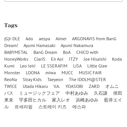
Tags
(G)I-DLE
Ado
aespa
Aimer
ARGONAVIS from BanG
Dream!
Ayumi Hamasaki
Ayumi Nakamura
BABYMETAL
BanG Dream
BoA
CHiCO with
HoneyWorks
ClariS
Eir Aoi
ITZY
Joe Hisaishi
Koda
Kumi
Leo Ieiri
LE SSERAFIM
LiSA
Little Glee
Monster
LOONA
miwa
MUCC
MUSIC FAIR
ReoNa
Stray Kids
Taeyeon
The IDOLM@STER
TWICE
Utada Hikaru
V.A.
YOASOBI
ZARD
オムニ
バス
ミュージックフェア
中村あゆみ
久石譲
倖田
來未
宇多田ヒカル
家入レオ
浜崎あゆみ
藍井エイ
ル
르세라핌
스트레이 키즈
에스파