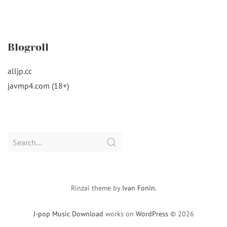
Blogroll
alljp.cc
javmp4.com (18+)
Search
for:
Rinzai theme by
Ivan Fonin
.
J-pop Music Download
works on
WordPress
© 2026