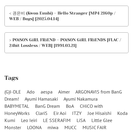
< 권은비 (Kwon Eunbi) – Hello Stranger [MP4 2160p /
WEB / Bugs] [2025.04.14]
> POiSON GiRL FRiEND – POiSON GiRL FRiENDS [FLAC /
24bit Lossless / WEB] [1991.03.21]
Tags
(G)I-DLE
Ado
aespa
Aimer
ARGONAVIS from BanG
Dream!
Ayumi Hamasaki
Ayumi Nakamura
BABYMETAL
BanG Dream
BoA
CHiCO with
HoneyWorks
ClariS
Eir Aoi
ITZY
Joe Hisaishi
Koda
Kumi
Leo Ieiri
LE SSERAFIM
LiSA
Little Glee
Monster
LOONA
miwa
MUCC
MUSIC FAIR