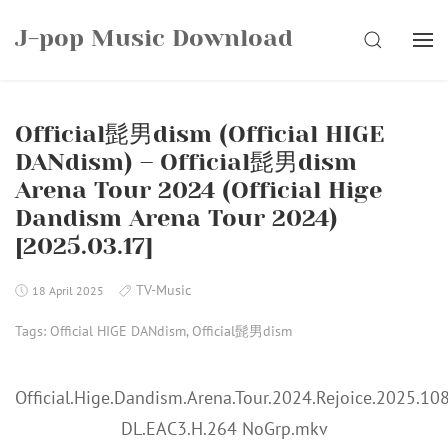
Skip
J-pop Music Download
to
SEARCH
content
Official髭男dism (Official HIGE
DANdism) – Official髭男dism
Arena Tour 2024 (Official Hige
Dandism Arena Tour 2024)
[2025.03.17]
TV-Music
18 April 2025
Tags:
Official HIGE DANdism
,
Official髭男dism
Official.Hige.Dandism.Arena.Tour.2024.Rejoice.2025.
DL.EAC3.H.264 NoGrp.mkv