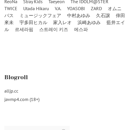
ReoNa
Stray Kids
Taeyeon
The IDOLM@STER
TWICE
Utada Hikaru
V.A.
YOASOBI
ZARD
オムニ
バス
ミュージックフェア
中村あゆみ
久石譲
倖田
來未
宇多田ヒカル
家入レオ
浜崎あゆみ
藍井エイ
ル
르세라핌
스트레이 키즈
에스파
Blogroll
alljp.cc
javmp4.com (18+)
Search