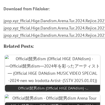
Download from FileJoker:
jpop.xyz_fficial.Hige.Dandism.Arena.Tur.2024.Rejice.
jpop.xyz_fficial.Hige.Dandism.Arena.Tur.2024.Rejice.
jpop.xyz_fficial.Hige.Dandism.Arena.Tur.2024.Rejice.
Related Posts:
Official髭男dism (Official HIGE DANdism) -…