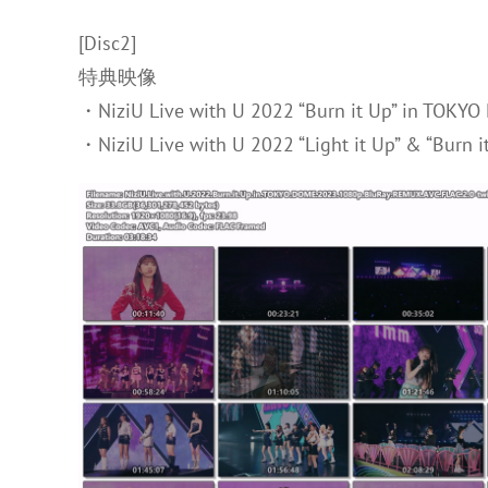
[Disc2]
特典映像
・NiziU Live with U 2022 “Burn it Up” in TOKYO
・NiziU Live with U 2022 “Light it Up” & “Burn 