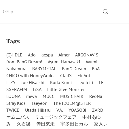
SEARCH
C-Pop
Tags
(G)I-DLE
Ado
aespa
Aimer
ARGONAVIS
from BanG Dream!
Ayumi Hamasaki
Ayumi
Nakamura
BABYMETAL
BanG Dream
BoA
CHiCO with HoneyWorks
ClariS
Eir Aoi
ITZY
Joe Hisaishi
Koda Kumi
Leo Ieiri
LE
SSERAFIM
LiSA
Little Glee Monster
LOONA
miwa
MUCC
MUSIC FAIR
ReoNa
Stray Kids
Taeyeon
The IDOLM@STER
TWICE
Utada Hikaru
V.A.
YOASOBI
ZARD
オムニバス
ミュージックフェア
中村あゆ
み
久石譲
倖田來未
宇多田ヒカル
家入レ