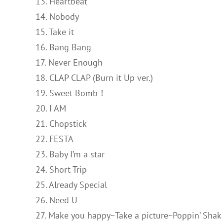
13. Heartbeat
14. Nobody
15. Take it
16. Bang Bang
17. Never Enough
18. CLAP CLAP (Burn it Up ver.)
19. Sweet Bomb！
20. I AM
21. Chopstick
22. FESTA
23. Baby I’m a star
24. Short Trip
25. Already Special
26. Need U
27. Make you happy~Take a picture~Poppin’ Sh