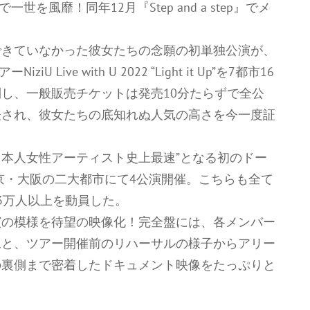
』で一世を風靡！同年12月『Step and a step』でメ
できていなかった彼女たちの念願の初単独公演が、
ive with U 2022 “Light it Up”を7都市16
し、一般販売チケットは発売10分たらずで全公
表され、彼女たちの底知れぬ人気の高さを今一度証
日本人女性アーティスト史上最速”となる初のドー
n it Up”を東京・大阪の二大都市にて4公演開催。こちらも全て
3万人以上を動員した。
演の模様を待望の映像化！完全盤には、各メンバー
像と、ツアー開催前のリハーサルの様子からアリー
の裏側まで密着したドキュメント映像をたっぷりと