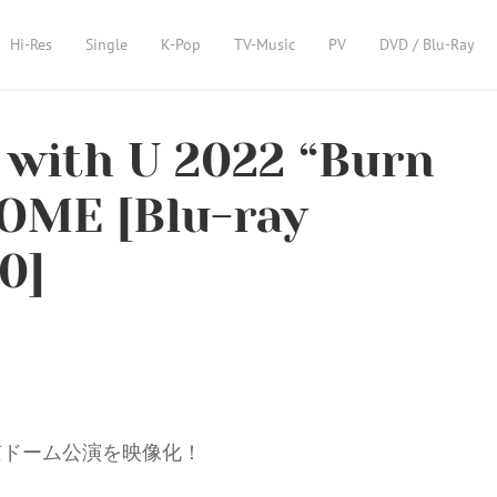
Hi-Res
Single
K-Pop
TV-Music
PV
DVD / Blu-Ray
e with U 2022 “Burn
DOME [Blu-ray
0]
東京ドーム公演を映像化！