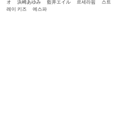
オ
浜崎あゆみ
藍井エイル
르세라핌
스트
레이 키즈
에스파