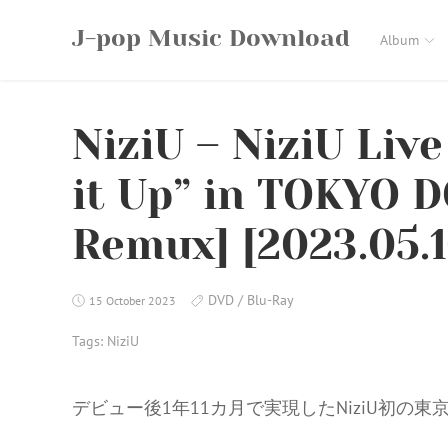
Skip
J-pop Music Download
to
Album
content
NiziU – NiziU Liv
it Up” in TOKYO 
Remux] [2023.05.1
DVD / Blu-Ray
15 October 2023
Tags:
NiziU
デビュー後1年11カ月で実現したNiziU初の