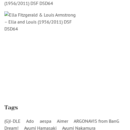
(1956/2011) DSF DSD64
Tags
(G)I-DLE
Ado
aespa
Aimer
ARGONAVIS from BanG
Dream!
Ayumi Hamasaki
Ayumi Nakamura