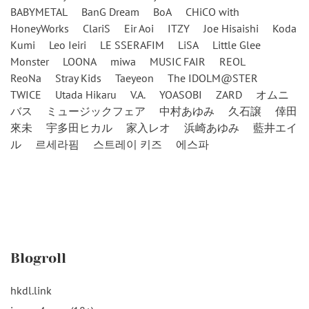
BABYMETAL
BanG Dream
BoA
CHiCO with
HoneyWorks
ClariS
Eir Aoi
ITZY
Joe Hisaishi
Koda
Kumi
Leo Ieiri
LE SSERAFIM
LiSA
Little Glee
Monster
LOONA
miwa
MUSIC FAIR
REOL
ReoNa
Stray Kids
Taeyeon
The IDOLM@STER
TWICE
Utada Hikaru
V.A.
YOASOBI
ZARD
オムニ
バス
ミュージックフェア
中村あゆみ
久石譲
倖田
來未
宇多田ヒカル
家入レオ
浜崎あゆみ
藍井エイ
ル
르세라핌
스트레이 키즈
에스파
Blogroll
hkdl.link