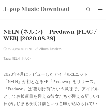
Skip
J-pop Music Download
to
SEARCH
content
NELN (ネルン) – Predawn [FLAC /
WEB] [2020.08.28]
Album
,
Lossless
25 September 2020
Tags:
NELN
,
ネルン
2020年4月にデビューしたアイドルユニット
「NELN」が初となるEP『Predawn』をリリース。
『Predawn』は“夜明け前”という意味で、アイドル
としてお披露目を迎える彼女たちが迎える新しい1
日がはじまる夜明け前という意味が込められてい