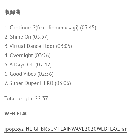
収録曲
1. Continue..?(feat. Jinmenusagi) (03:45)
2. Shine On (03:37)
3. Virtual Dance Floor (03:05)
4. Overnight (03:26)
5. A Daye Off (02:42)
6. Good Vibes (02:56)
7. Super-Duper HERO (03:06)
Total length: 22:37
WEB FLAC
jpop.xyz_NEIGHBRSCMPLAINWAVE2020WEBFLAC.rar