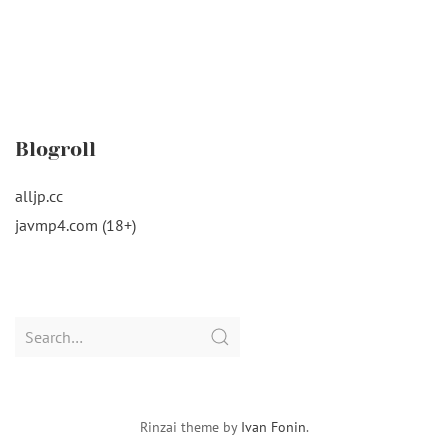
Blogroll
alljp.cc
javmp4.com (18+)
Search
for:
Rinzai theme by
Ivan Fonin
.