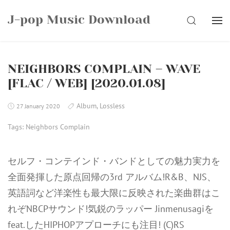
Skip
J-pop Music Download
to
SEARCH
content
NEIGHBORS COMPLAIN – WAVE
[FLAC / WEB] [2020.01.08]
Album
,
Lossless
27 January 2020
Tags:
Neighbors Complain
セルフ・コンテインド・バンドとしての魅力実力を
全面発揮した原点回帰の3rd アルバム!R&B、NJS、
英語詞など洋楽性も最大限に反映された楽曲群はこ
れぞNBCPサウンド!気鋭のラッパー Jinmenusagiを
feat.したHIPHOPアプローチにも注目! (C)RS