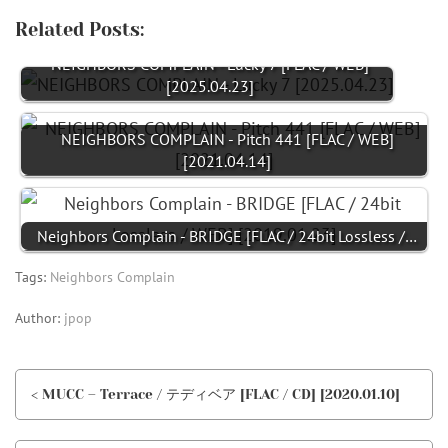
Related Posts:
NEIGHBORS COMPLAIN - Lucky 7 [FLAC / WEB]
[2025.04.23]
NEIGHBORS COMPLAIN - Pitch 441 [FLAC / WEB]
[2021.04.14]
Neighbors Complain - BRIDGE [FLAC / 24bit Lossless /…
Tags:
Neighbors Complain
Author:
jpop
< MUCC – Terrace / テディベア [FLAC / CD] [2020.01.10]