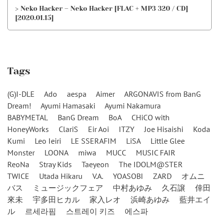
> Neko Hacker – Neko Hacker [FLAC + MP3 320 / CD]
[2020.01.15]
Tags
(G)I-DLE
Ado
aespa
Aimer
ARGONAVIS from BanG
Dream!
Ayumi Hamasaki
Ayumi Nakamura
BABYMETAL
BanG Dream
BoA
CHiCO with
HoneyWorks
ClariS
Eir Aoi
ITZY
Joe Hisaishi
Koda
Kumi
Leo Ieiri
LE SSERAFIM
LiSA
Little Glee
Monster
LOONA
miwa
MUCC
MUSIC FAIR
ReoNa
Stray Kids
Taeyeon
The IDOLM@STER
TWICE
Utada Hikaru
V.A.
YOASOBI
ZARD
オムニ
バス
ミュージックフェア
中村あゆみ
久石譲
倖田
來未
宇多田ヒカル
家入レオ
浜崎あゆみ
藍井エイ
ル
르세라핌
스트레이 키즈
에스파