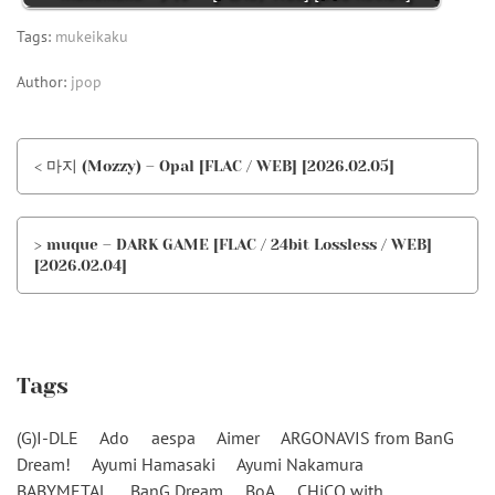
Tags:
mukeikaku
Author:
jpop
< 마지 (Mozzy) – Opal [FLAC / WEB] [2026.02.05]
> muque – DARK GAME [FLAC / 24bit Lossless / WEB]
[2026.02.04]
Tags
(G)I-DLE
Ado
aespa
Aimer
ARGONAVIS from BanG
Dream!
Ayumi Hamasaki
Ayumi Nakamura
BABYMETAL
BanG Dream
BoA
CHiCO with