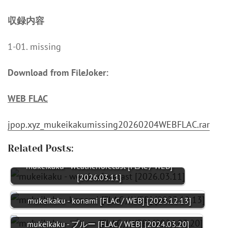
収録内容
1-01. missing
Download from FileJoker:
WEB FLAC
jpop.xyz_mukeikakumissing20260204WEBFLAC.rar
Related Posts:
mukeikaku - weatherforecast [FLAC / WEB]
[2026.03.11]
mukeikaku - konami [FLAC / WEB] [2023.12.13]
mukeikaku - ブルー [FLAC / WEB] [2024.03.20]