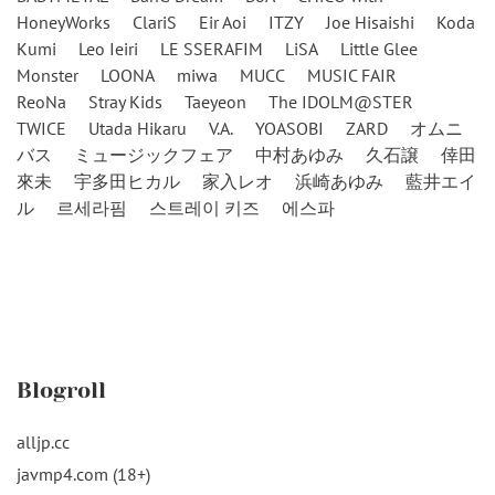
HoneyWorks
ClariS
Eir Aoi
ITZY
Joe Hisaishi
Koda
Kumi
Leo Ieiri
LE SSERAFIM
LiSA
Little Glee
Monster
LOONA
miwa
MUCC
MUSIC FAIR
ReoNa
Stray Kids
Taeyeon
The IDOLM@STER
TWICE
Utada Hikaru
V.A.
YOASOBI
ZARD
オムニ
バス
ミュージックフェア
中村あゆみ
久石譲
倖田
來未
宇多田ヒカル
家入レオ
浜崎あゆみ
藍井エイ
ル
르세라핌
스트레이 키즈
에스파
Blogroll
alljp.cc
javmp4.com (18+)