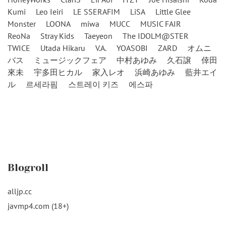
Kumi
Leo Ieiri
LE SSERAFIM
LiSA
Little Glee
Monster
LOONA
miwa
MUCC
MUSIC FAIR
ReoNa
Stray Kids
Taeyeon
The IDOLM@STER
TWICE
Utada Hikaru
V.A.
YOASOBI
ZARD
オムニ
バス
ミュージックフェア
中村あゆみ
久石譲
倖田
來未
宇多田ヒカル
家入レオ
浜崎あゆみ
藍井エイ
ル
르세라핌
스트레이 키즈
에스파
Blogroll
alljp.cc
javmp4.com (18+)