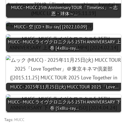
MUCC - MUCC 25th Anniversary TOUR「Timeless」～志
恩・球体～…
MUCC - 空 [CD + Blu-ray] [2022.10.09]
MUCC - MUCC ライヴクロニクル5 25TH ANNIVERSARY 上
巻 [4xBlu-ray…
MUCC - 2025年11月25日(火) MUCC TOUR 2025「Love…
MUCC - MUCC ライヴクロニクル5 25TH ANNIVERSARY 下
巻 [5xBlu-ray…
Tags:
MUCC