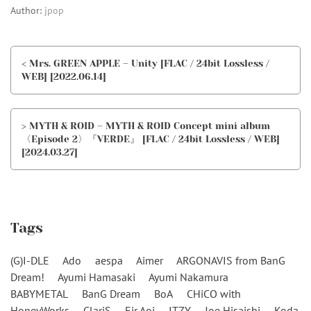
Author:
jpop
< Mrs. GREEN APPLE – Unity [FLAC / 24bit Lossless /
WEB] [2022.06.14]
> MYTH & ROID – MYTH & ROID Concept mini album
〈Episode 2〉『VERDE』 [FLAC / 24bit Lossless / WEB]
[2024.03.27]
Tags
(G)I-DLE
Ado
aespa
Aimer
ARGONAVIS from BanG
Dream!
Ayumi Hamasaki
Ayumi Nakamura
BABYMETAL
BanG Dream
BoA
CHiCO with
HoneyWorks
ClariS
Eir Aoi
ITZY
Joe Hisaishi
Koda