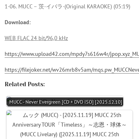
1-06. MUCC – 茨-イバラ-(Original KARAOKE) (05:19)
Download:
WEB FLAC 24 bit/96,0 kHz
https://www.upload42.com/mpdy7s616w4r/jpop.xyz_M
https://filejoker.net/wv26mrb8v5am/mqs.pw_MUCCNev
Related Posts:
MUCC - Never Evergreen [CD + DVD ISO] [2025.12.10]