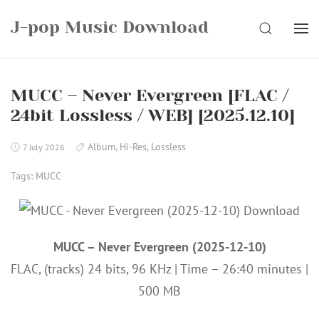
Skip
J-pop Music Download
to
SEARCH
content
MUCC – Never Evergreen [FLAC /
24bit Lossless / WEB] [2025.12.10]
Album
,
Hi-Res
,
Lossless
7 July 2026
Tags:
MUCC
MUCC – Never Evergreen (2025-12-10)
FLAC, (tracks) 24 bits, 96 KHz | Time – 26:40 minutes |
500 MB