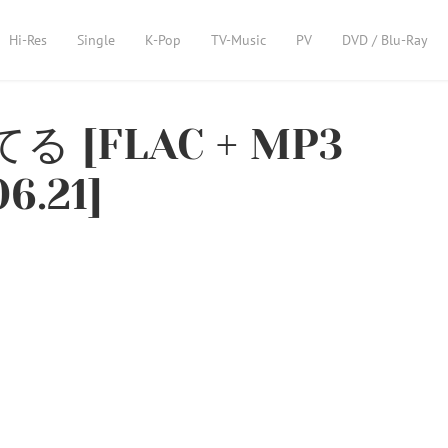
Hi-Res
Single
K-Pop
TV-Music
PV
DVD / Blu-Ray
る [FLAC + MP3
6.21]