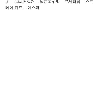
オ
浜崎あゆみ
藍井エイル
르세라핌
스트
레이 키즈
에스파