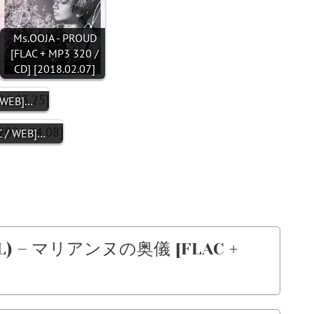
Ms.OOJA - PROUD
[FLAC + MP3 320 /
CD] [2018.02.07]
 WEB]…
 / WEB]…
L) – マリアンヌの奥儀 [FLAC +