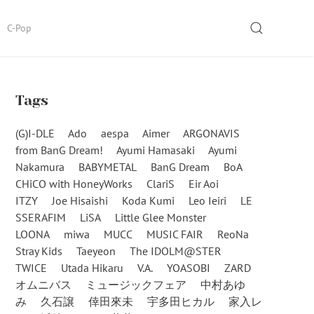
SEARCH
C-Pop
Tags
(G)I-DLE
Ado
aespa
Aimer
ARGONAVIS
from BanG Dream!
Ayumi Hamasaki
Ayumi
Nakamura
BABYMETAL
BanG Dream
BoA
CHiCO with HoneyWorks
ClariS
Eir Aoi
ITZY
Joe Hisaishi
Koda Kumi
Leo Ieiri
LE
SSERAFIM
LiSA
Little Glee Monster
LOONA
miwa
MUCC
MUSIC FAIR
ReoNa
Stray Kids
Taeyeon
The IDOLM@STER
TWICE
Utada Hikaru
V.A.
YOASOBI
ZARD
オムニバス
ミュージックフェア
中村あゆ
み
久石譲
倖田來未
宇多田ヒカル
家入レ