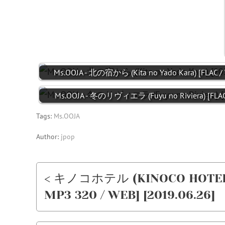
Ms.OOJA - 北の宿から (Kita no Yado Kara) [FLAC /
Ms.OOJA - 冬のリヴィエラ (Fuyu no Riviera) [FLAC
Tags:
Ms.OOJA
Author:
jpop
< キノコホテル (KINOCO HOTE
MP3 320 / WEB] [2019.06.26]