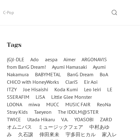
SEARCH
C-Pop
Tags
(G)I-DLE
Ado
aespa
Aimer
ARGONAVIS
from BanG Dream!
Ayumi Hamasaki
Ayumi
Nakamura
BABYMETAL
BanG Dream
BoA
CHiCO with HoneyWorks
ClariS
Eir Aoi
ITZY
Joe Hisaishi
Koda Kumi
Leo Ieiri
LE
SSERAFIM
LiSA
Little Glee Monster
LOONA
miwa
MUCC
MUSIC FAIR
ReoNa
Stray Kids
Taeyeon
The IDOLM@STER
TWICE
Utada Hikaru
V.A.
YOASOBI
ZARD
オムニバス
ミュージックフェア
中村あゆ
み
久石譲
倖田來未
宇多田ヒカル
家入レ