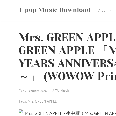
Skip
J-pop Music Download
to
Album
content
Mrs. GREEN APP
GREEN APPLE 「M
YEARS ANNIVERS
～」 (WOWOW Prime
TV-Music
12 February 2026
Tags:
Mrs. GREEN APPLE