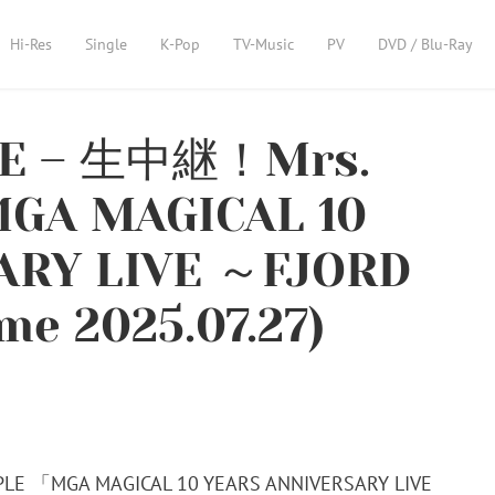
Hi-Res
Single
K-Pop
TV-Music
PV
DVD / Blu-Ray
LE – 生中継！Mrs.
GA MAGICAL 10
ARY LIVE ～FJORD
 2025.07.27)