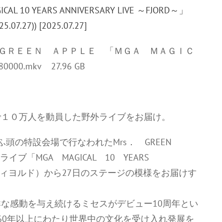
ｓ． ＧＲＥＥＮ ＡＰＰＬＥ 「ＭＧＡ ＭＡＧＩＣ
0000.mkv 27.96 GB
で１０万人を動員した野外ライブをお届け。
下ふ頭の特設会場で行なわれたMrs． GREEN
イブ「MGA MAGICAL 10 YEARS
（読み：フィヨルド）から27日のステージの模様をお届けす
な感動を与え続けるミセスがデビュー10周年とい
60年以上にわたり世界中の文化を受け入れ発展を