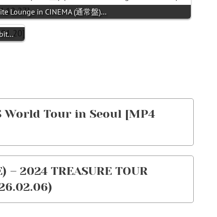
hite Lounge in CINEMA (通常盤)…
bit…
 World Tour
in Seoul [MP4
– 2024 TREASURE TOUR
26.02.06)