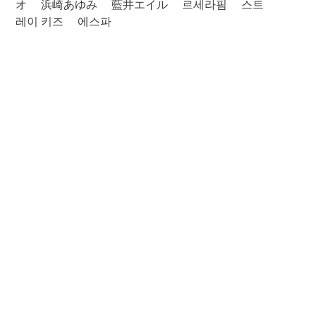
オ
浜崎あゆみ
藍井エイル
르세라핌
스트
레이 키즈
에스파