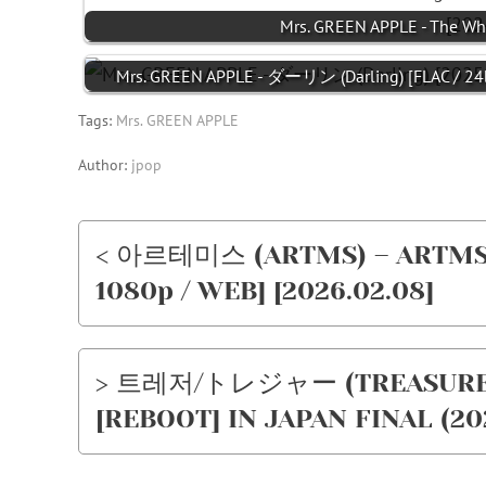
Mrs. GREEN APPLE - The W
Mrs. GREEN APPLE - ダーリン (Darling) [FLAC / 24
Tags:
Mrs. GREEN APPLE
Author:
jpop
< 아르테미스 (ARTMS) – ARTMS
1080p / WEB] [2026.02.08]
> 트레저/トレジャー (TREASURE) 
[REBOOT] IN JAPAN FINAL (20