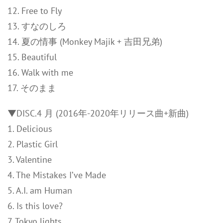
12. Free to Fly
13. すなのしろ
14. 夏の情事 (Monkey Majik + 吉田兄弟)
15. Beautiful
16. Walk with me
17. そのまま
▼DISC.4 月 (2016年-2020年リリース曲+新曲)
1. Delicious
2. Plastic Girl
3. Valentine
4. The Mistakes I’ve Made
5. A.I. am Human
6. Is this love?
7. Tokyo lights