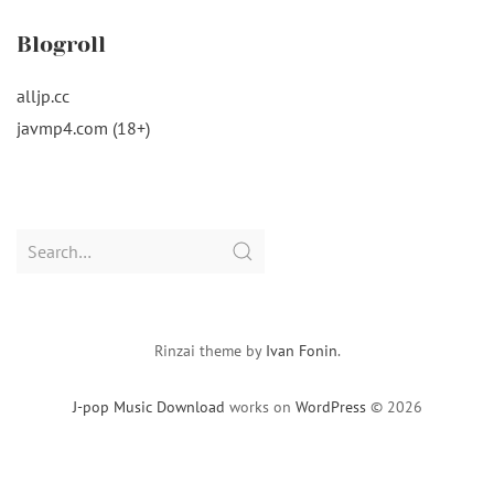
Blogroll
alljp.cc
javmp4.com (18+)
Search
for:
Rinzai theme by
Ivan Fonin
.
J-pop Music Download
works on
WordPress
© 2026