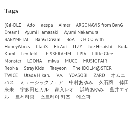
Tags
(G)I-DLE
Ado
aespa
Aimer
ARGONAVIS from BanG
Dream!
Ayumi Hamasaki
Ayumi Nakamura
BABYMETAL
BanG Dream
BoA
CHiCO with
HoneyWorks
ClariS
Eir Aoi
ITZY
Joe Hisaishi
Koda
Kumi
Leo Ieiri
LE SSERAFIM
LiSA
Little Glee
Monster
LOONA
miwa
MUCC
MUSIC FAIR
ReoNa
Stray Kids
Taeyeon
The IDOLM@STER
TWICE
Utada Hikaru
V.A.
YOASOBI
ZARD
オムニ
バス
ミュージックフェア
中村あゆみ
久石譲
倖田
來未
宇多田ヒカル
家入レオ
浜崎あゆみ
藍井エイ
ル
르세라핌
스트레이 키즈
에스파