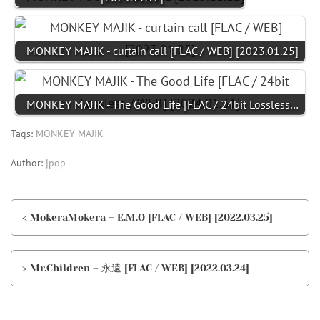
MONKEY MAJIK - curtain call [FLAC / WEB] [2023.01.25]
MONKEY MAJIK - The Good Life [FLAC / 24bit Lossless…
Tags:
MONKEY MAJIK
Author:
jpop
< MokeraMokera – E.M.O [FLAC / WEB] [2022.03.25]
> Mr.Children – 永遠 [FLAC / WEB] [2022.03.24]