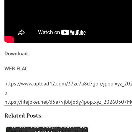
Download:
WEB FLAC
https://www.upload42.com/37ze7a8d7gbh/jpop.xyz_2
or
https://filejoker.net/d5e7vjbbjb3y/jpop.xyz_20260307
Related Posts:
MON7A - TOGE TOGE [MP3 320 / WEB]