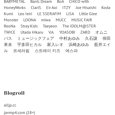
BABYMETAL
BanG Dream
BoA
CHiCO with
HoneyWorks
ClariS
Eir Aoi
ITZY
Joe Hisaishi
Koda
Kumi
Leo Ieiri
LE SSERAFIM
LiSA
Little Glee
Monster
LOONA
miwa
MUCC
MUSIC FAIR
ReoNa
Stray Kids
Taeyeon
The IDOLM@STER
TWICE
Utada Hikaru
V.A.
YOASOBI
ZARD
オムニ
バス
ミュージックフェア
中村あゆみ
久石譲
倖田
來未
宇多田ヒカル
家入レオ
浜崎あゆみ
藍井エイ
ル
르세라핌
스트레이 키즈
에스파
Blogroll
alljp.cc
javmp4.com (18+)