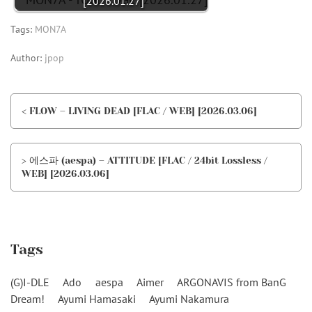
[2026.01.27]
Tags:
MON7A
Author:
jpop
< FLOW – LIVING DEAD [FLAC / WEB] [2026.03.06]
> 에스파 (aespa) – ATTITUDE [FLAC / 24bit Lossless /
WEB] [2026.03.06]
Tags
(G)I-DLE
Ado
aespa
Aimer
ARGONAVIS from BanG
Dream!
Ayumi Hamasaki
Ayumi Nakamura