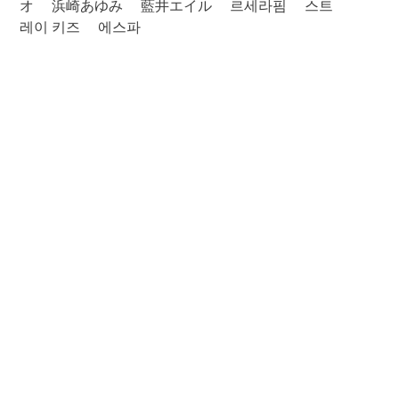
オ
浜崎あゆみ
藍井エイル
르세라핌
스트
레이 키즈
에스파