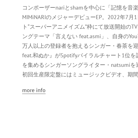
コンポーザーnariとshamを中心に「記憶
MIMiNARIのメジャーデビューEP。2022年7月
ト“スーパーアニメイズム”枠にて放送開始のT
ングテーマ「言えない feat.asmi」、自身のY
万人以上の登録者を抱えるシンガー・春茶を迎え
feat.和ぬか』がSpotifyバイラルチャート1
を集めるシンガーソングライター・natsumiを迎え
初回生産限定盤にはミュージックビデオ、期間
more info