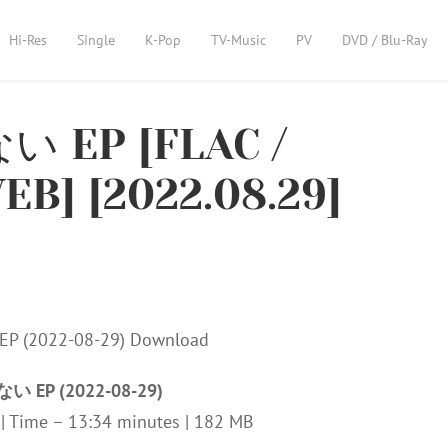
Hi-Res
Single
K-Pop
TV-Music
PV
DVD / Blu-Ray
い EP [FLAC /
WEB] [2022.08.29]
い EP (2022-08-29)
z | Time – 13:34 minutes | 182 MB