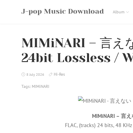
Skip
J-pop Music Download
to
Album
content
MIMiNARI – 言えな
24bit Lossless / 
Hi-Res
8 July 2026
Tags:
MIMiNARI
MIMiNARI – 言えな
FLAC, (tracks) 24 bits, 48 KH