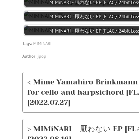
MIMiNARI - 眠れない EP [FLAC / 24bit Loss
MIMiNARI - 厭わない EP [FLAC / 24bit Loss
MIMiNARI - 厭わない EP [FLAC / 24bit Loss
Tags:
MIMiNARI
Author:
jpop
< Mime Yamahiro Brinkmann –
for cello and harpsichord [FL
[2022.07.27]
> MIMiNARI – 厭わない EP [FLAC 