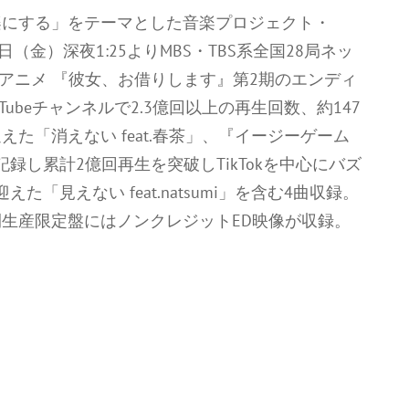
を音楽にする」をテーマとした音楽プロジェクト・
1日（金）深夜1:25よりMBS・TBS系全国28局ネッ
Vアニメ 『彼女、お借りします』第2期のエンディ
ouTubeチャンネルで2.3億回以上の再生回数、約147
た「消えない feat.春茶」、『イージーゲーム
位を記録し累計2億回再生を突破しTikTokを中心にバズ
た「見えない feat.natsumi」を含む4曲収録。
生産限定盤にはノンクレジットED映像が収録。