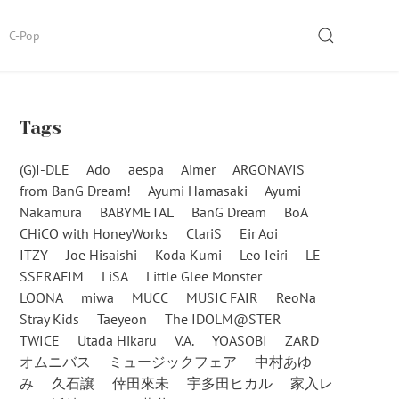
SEARCH
C-Pop
Tags
(G)I-DLE
Ado
aespa
Aimer
ARGONAVIS
from BanG Dream!
Ayumi Hamasaki
Ayumi
Nakamura
BABYMETAL
BanG Dream
BoA
CHiCO with HoneyWorks
ClariS
Eir Aoi
ITZY
Joe Hisaishi
Koda Kumi
Leo Ieiri
LE
SSERAFIM
LiSA
Little Glee Monster
LOONA
miwa
MUCC
MUSIC FAIR
ReoNa
Stray Kids
Taeyeon
The IDOLM@STER
TWICE
Utada Hikaru
V.A.
YOASOBI
ZARD
オムニバス
ミュージックフェア
中村あゆ
み
久石譲
倖田來未
宇多田ヒカル
家入レ