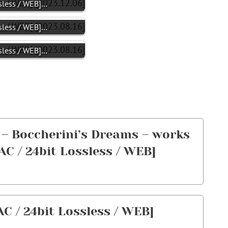
less / WEB]…
less / WEB]…
less / WEB]…
 Boccherini’s Dreams – works
AC / 24bit Lossless / WEB]
/ 24bit Lossless / WEB]