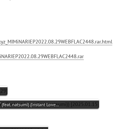
.xyz_MIMiNARIEP2022.08.29WEBFLAC2448.rar.html
IMiNARIEP2022.08.29WEBFLAC2448.rar
. natsumi) (Instant Love…