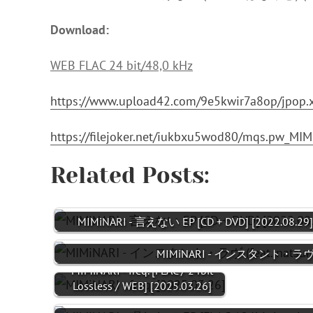
Download:
WEB FLAC 24 bit/48,0 kHz
https://www.upload42.com/9e5kwir7a8op/jpop
https://filejoker.net/iukbxu5wod80/mqs.pw_M
Related Posts:
MIMiNARI - 言えない EP [CD + DVD] [2022.08.29]
MIMiNARI - インスタント・ラヴ (feat
MIMiNARI - freq. [FLAC / 24bit
Lossless / WEB] [2025.03.26]