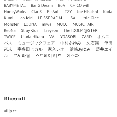
BABYMETAL
BanG Dream
BoA
CHiCO with
HoneyWorks
ClariS
Eir Aoi
ITZY
Joe Hisaishi
Koda
Kumi
Leo Ieiri
LE SSERAFIM
LiSA
Little Glee
Monster
LOONA
miwa
MUCC
MUSIC FAIR
ReoNa
Stray Kids
Taeyeon
The IDOLM@STER
TWICE
Utada Hikaru
V.A.
YOASOBI
ZARD
オムニ
バス
ミュージックフェア
中村あゆみ
久石譲
倖田
來未
宇多田ヒカル
家入レオ
浜崎あゆみ
藍井エイ
ル
르세라핌
스트레이 키즈
에스파
Blogroll
alljp.cc