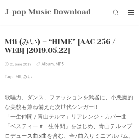
Skip
J-pop Music Download
to
SEARCH
content
Mii (みい) – “HIME” [AAC 256 /
WEB] [2019.05.22]
Album
,
MP3
21 June 2019
Tags:
Mii
,
みい
歌唱力、ダンス、ファッションを武器に、小悪魔的
な美貌も兼ね備えた次世代シンガー!!
「一生仲間 / 青山テルマ」リアレンジ・カバー曲
「ベスティー #一生仲間」をはじめ、青山テルマプ
ロデュース曲3曲を含む、全7曲入りミニアルバム。