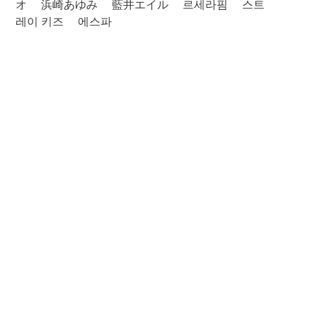
オ
浜崎あゆみ
藍井エイル
르세라핌
스트
레이 키즈
에스파