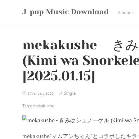
Skip
J-pop Music Download
to
Album
content
mekakushe –
(Kimi wa Snorkele
[2025.01.15]
Single
17 January 2025
Tags:
mekakushe
mekakushe”マムアンちゃん”とコラボしたキ