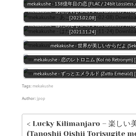
mekakushe - 138億年目の恋 [FLAC / 24bit Lossless 
mekakushe - あこがれ [FLAC / 24bit Lossless / WEB
[2023.02.08]
mekakushe - はためき [FLAC / 24bit Lossless / WEB
[2021.11.24]
mekakushe - 世界が美しいからだよ (Sekai g
mekakushe - 恋のレトロニム (Koi no Retronym) [F
mekakushe - ずっとエメラルド (Zutto Emerald) [F
Tags:
mekakushe
Author:
jpop
< Lucky Kilimanjaro 
(Tanoshii Oishii Torisugite mo