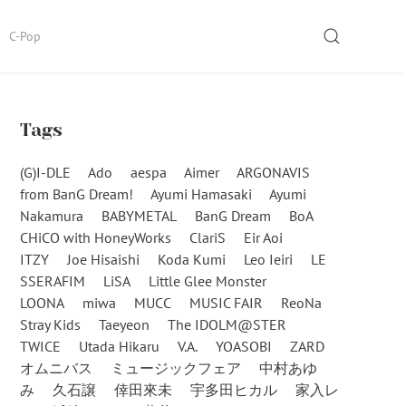
SEARCH
C-Pop
Tags
(G)I-DLE
Ado
aespa
Aimer
ARGONAVIS
from BanG Dream!
Ayumi Hamasaki
Ayumi
Nakamura
BABYMETAL
BanG Dream
BoA
CHiCO with HoneyWorks
ClariS
Eir Aoi
ITZY
Joe Hisaishi
Koda Kumi
Leo Ieiri
LE
SSERAFIM
LiSA
Little Glee Monster
LOONA
miwa
MUCC
MUSIC FAIR
ReoNa
Stray Kids
Taeyeon
The IDOLM@STER
TWICE
Utada Hikaru
V.A.
YOASOBI
ZARD
オムニバス
ミュージックフェア
中村あゆ
み
久石譲
倖田來未
宇多田ヒカル
家入レ