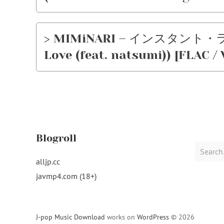
> MIMiNARI – インスタント・ラヴ (
Love (feat. natsumi)) [FLAC / 
Blogroll
Search
for:
alljp.cc
javmp4.com (18+)
J-pop Music Download
works on
WordPress
© 2026