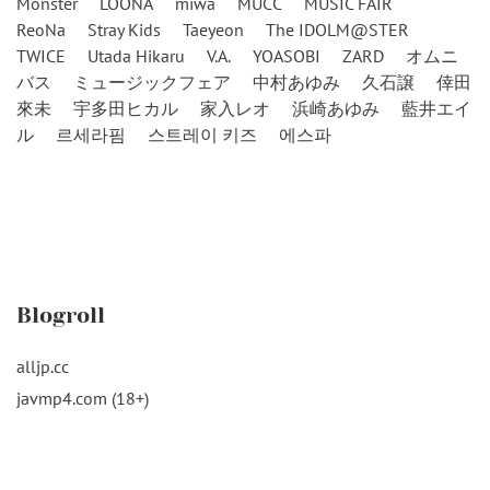
Monster
LOONA
miwa
MUCC
MUSIC FAIR
ReoNa
Stray Kids
Taeyeon
The IDOLM@STER
TWICE
Utada Hikaru
V.A.
YOASOBI
ZARD
オムニ
バス
ミュージックフェア
中村あゆみ
久石譲
倖田
來未
宇多田ヒカル
家入レオ
浜崎あゆみ
藍井エイ
ル
르세라핌
스트레이 키즈
에스파
Blogroll
alljp.cc
javmp4.com (18+)