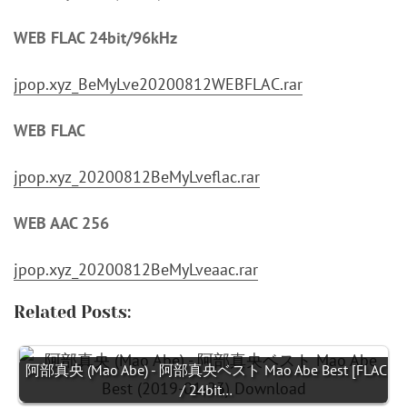
WEB FLAC 24bit/96kHz
jpop.xyz_BeMyLve20200812WEBFLAC.rar
WEB FLAC
jpop.xyz_20200812BeMyLveflac.rar
WEB AAC 256
jpop.xyz_20200812BeMyLveaac.rar
Related Posts:
阿部真央 (Mao Abe) - 阿部真央ベスト Mao Abe Best [FLAC
/ 24bit…