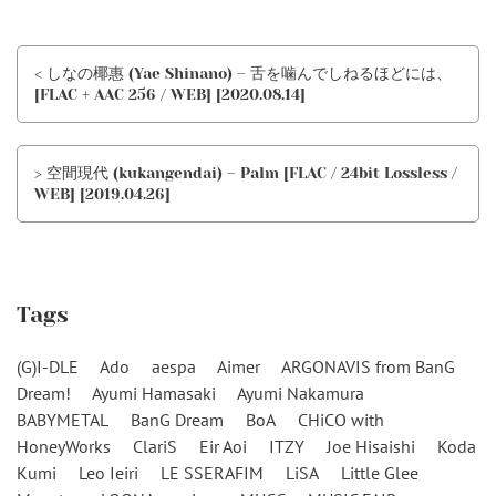
< しなの椰惠 (Yae Shinano) – 舌を噛んでしねるほどには、
[FLAC + AAC 256 / WEB] [2020.08.14]
> 空間現代 (kukangendai) – Palm [FLAC / 24bit Lossless /
WEB] [2019.04.26]
Tags
(G)I-DLE
Ado
aespa
Aimer
ARGONAVIS from BanG
Dream!
Ayumi Hamasaki
Ayumi Nakamura
BABYMETAL
BanG Dream
BoA
CHiCO with
HoneyWorks
ClariS
Eir Aoi
ITZY
Joe Hisaishi
Koda
Kumi
Leo Ieiri
LE SSERAFIM
LiSA
Little Glee