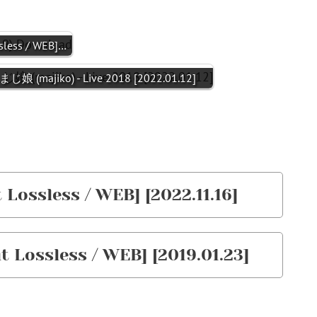
ess / WEB]…
まじ娘 (majiko) - Live 2018 [2022.01.12]
Lossless / WEB] [2022.11.16]
t Lossless / WEB] [2019.01.23]