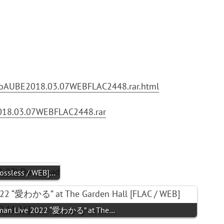
koAUBE2018.03.07WEBFLAC2448.rar.html
E2018.03.07WEBFLAC2448.rar
sless / WEB]…
eman Live 2022 “愛わかる” at The…