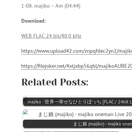
1-08. majiko – Am (04:44)
Download:
WEB FLAC 24 bit/48,0 kHz
https://www.upload42.com/znpqfdec2yn2/maji
https://filejoker.net/4xtjxbp56qbl/majikoAUB
Related Posts:
majiko - 世界一幸せなひとりぼっち [FLAC / 24bit Los
まじ娘 (majiko) - majiko on
Majiko - 愛編む [FLAC / 24bit Lossless / WEB]