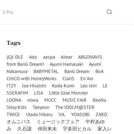
SEARCH
C-Pop
Tags
(G)I-DLE
Ado
aespa
Aimer
ARGONAVIS
from BanG Dream!
Ayumi Hamasaki
Ayumi
Nakamura
BABYMETAL
BanG Dream
BoA
CHiCO with HoneyWorks
ClariS
Eir Aoi
ITZY
Joe Hisaishi
Koda Kumi
Leo Ieiri
LE
SSERAFIM
LiSA
Little Glee Monster
LOONA
miwa
MUCC
MUSIC FAIR
ReoNa
Stray Kids
Taeyeon
The IDOLM@STER
TWICE
Utada Hikaru
V.A.
YOASOBI
ZARD
オムニバス
ミュージックフェア
中村あゆ
み
久石譲
倖田來未
宇多田ヒカル
家入レ