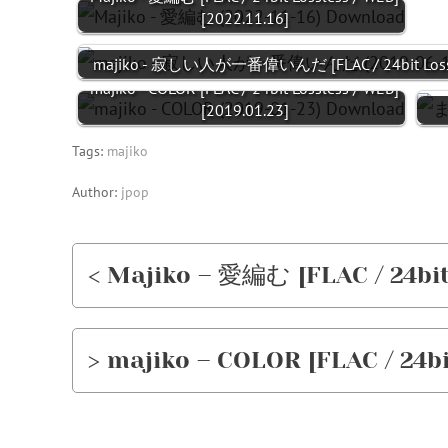
[2022.11.16]
majiko - 寂しい人が一番偉いんだ [FLAC / 24bit Lossl
majiko - COLOR [FLAC / 24bit Lossless / WEB]
[2019.01.23]
Tags:
majiko
Author:
jpop
< Majiko – 愛編む [FLAC / 24bit 
> majiko – COLOR [FLAC / 24bi