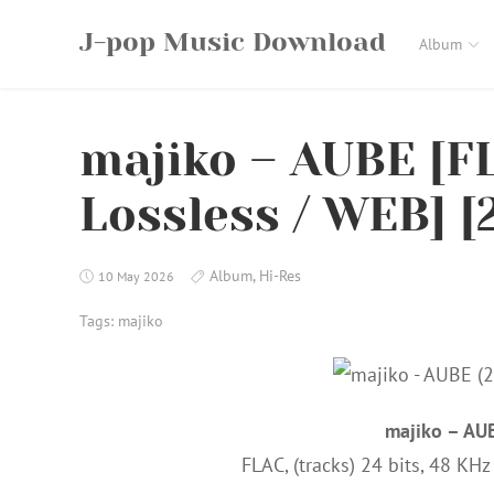
Skip
J-pop Music Download
to
Album
content
majiko – AUBE [FL
Lossless / WEB] [
Album
,
Hi-Res
10 May 2026
Tags:
majiko
majiko – AU
FLAC, (tracks) 24 bits, 48 KH