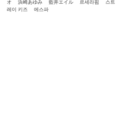
オ
浜崎あゆみ
藍井エイル
르세라핌
스트
레이 키즈
에스파