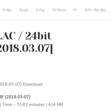
Hi-Res
Single
K-Pop
TV-Music
PV
DVD / Blu-Ray
AC / 24bit
2018.03.07]
BE (2018-03-07)
z | Time – 33:03 minutes | 424 MB