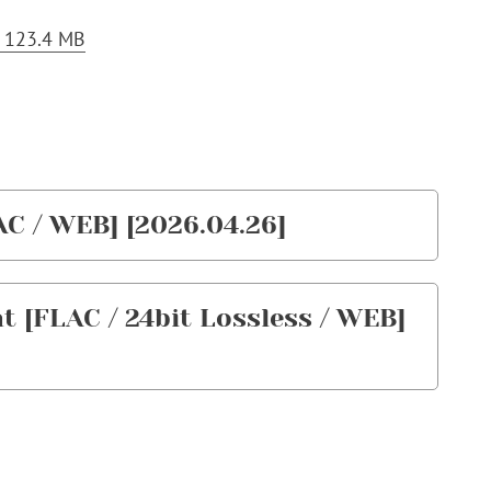
 123.4 MB
AC / WEB] [2026.04.26]
t [FLAC / 24bit Lossless / WEB]