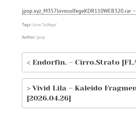
jpop.xyz_M357lovesolfegeKDR110WEB320.rar –
Tags:
Love Solfege'
Author:
jpop
< Endorfin. – Cirro.Strato [FL
> Vivid Lila – Kaleido Fragmen
[2026.04.26]