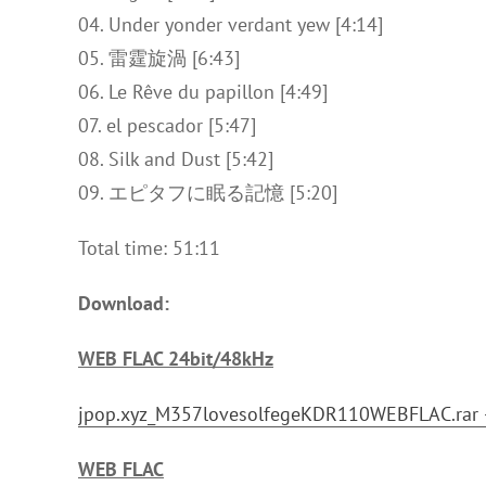
04. Under yonder verdant yew [4:14]
05. 雷霆旋渦 [6:43]
06. Le Rêve du papillon [4:49]
07. el pescador [5:47]
08. Silk and Dust [5:42]
09. エピタフに眠る記憶 [5:20]
Total time: 51:11
Download:
WEB FLAC 24bit/48kHz
jpop.xyz_M357lovesolfegeKDR110WEBFLAC.rar 
WEB FLAC