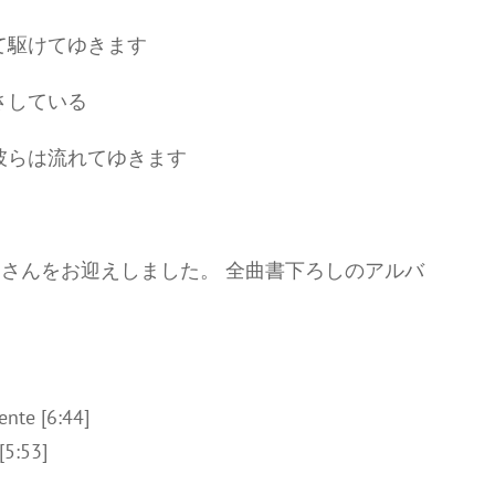
て駆けてゆきます
さしている
彼らは流れてゆきます
、Jenyaさんをお迎えしました。 全曲書下ろしのアルバ
nte [6:44]
:53]