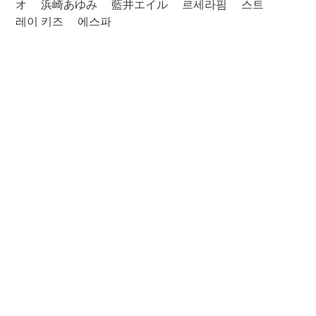
オ
浜崎あゆみ
藍井エイル
르세라핌
스트
레이 키즈
에스파