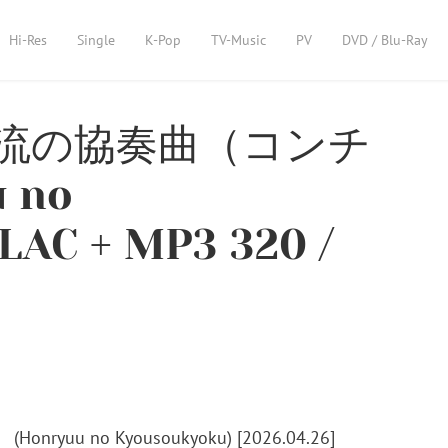
Hi-Res
Single
K-Pop
TV-Music
PV
DVD / Blu-Ray
 – 奔流の協奏曲（コンチ
 no
LAC + MP3 320 /
]