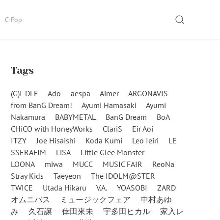
SEARCH
C-Pop
Tags
(G)I-DLE
Ado
aespa
Aimer
ARGONAVIS
from BanG Dream!
Ayumi Hamasaki
Ayumi
Nakamura
BABYMETAL
BanG Dream
BoA
CHiCO with HoneyWorks
ClariS
Eir Aoi
ITZY
Joe Hisaishi
Koda Kumi
Leo Ieiri
LE
SSERAFIM
LiSA
Little Glee Monster
LOONA
miwa
MUCC
MUSIC FAIR
ReoNa
Stray Kids
Taeyeon
The IDOLM@STER
TWICE
Utada Hikaru
V.A.
YOASOBI
ZARD
オムニバス
ミュージックフェア
中村あゆ
み
久石譲
倖田來未
宇多田ヒカル
家入レ