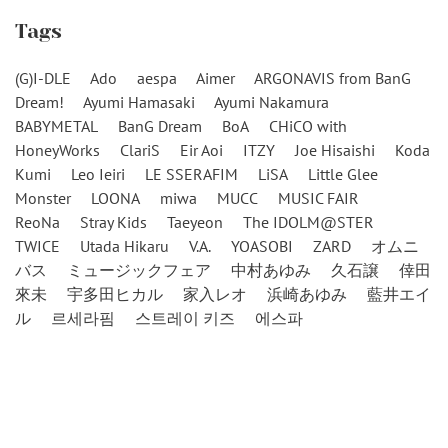
Tags
(G)I-DLE
Ado
aespa
Aimer
ARGONAVIS from BanG
Dream!
Ayumi Hamasaki
Ayumi Nakamura
BABYMETAL
BanG Dream
BoA
CHiCO with
HoneyWorks
ClariS
Eir Aoi
ITZY
Joe Hisaishi
Koda
Kumi
Leo Ieiri
LE SSERAFIM
LiSA
Little Glee
Monster
LOONA
miwa
MUCC
MUSIC FAIR
ReoNa
Stray Kids
Taeyeon
The IDOLM@STER
TWICE
Utada Hikaru
V.A.
YOASOBI
ZARD
オムニ
バス
ミュージックフェア
中村あゆみ
久石譲
倖田
來未
宇多田ヒカル
家入レオ
浜崎あゆみ
藍井エイ
ル
르세라핌
스트레이 키즈
에스파