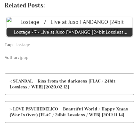
Related Posts:
Lostage - 7 - Live at Juso FANDANGO [24bit Lossless…
Tags:
Lostage
Author:
jpop
< SCANDAL – Kiss from the darkness [FLAC / 24bit
Lossless / WEB] [2020.02.12]
> LOVE PSYCHEDELICO – Beautiful World / Happy Xmas
(War Is Over) [FLAC / 24bit Lossless / WEB] [2012.11.14]