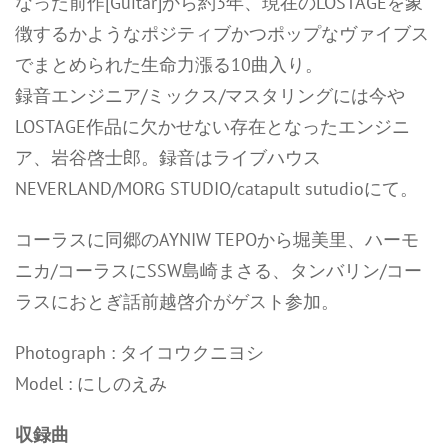
なった前作[Guitar]から約3年、現在のLOSTAGEを象
徴するかようなポジティブかつポップなヴァイブス
でまとめられた生命力漲る10曲入り。
録音エンジニア/ミックス/マスタリングには今や
LOSTAGE作品に欠かせない存在となったエンジニ
ア、岩谷啓士郎。録音はライブハウス
NEVERLAND/MORG STUDIO/catapult sutudioにて。
コーラスに同郷のAYNIW TEPOから堀美里、ハーモ
ニカ/コーラスにSSW島崎まさる、タンバリン/コー
ラスにおとぎ話前越啓介がゲスト参加。
Photograph : タイコウクニヨシ
Model : にしのえみ
収録曲