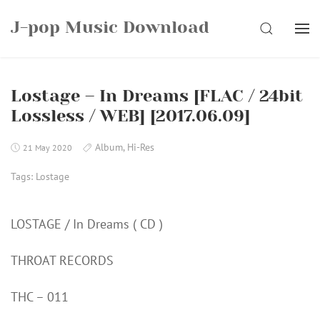
Skip
J-pop Music Download
to
SEARCH
content
Lostage – In Dreams [FLAC / 24bit
Lossless / WEB] [2017.06.09]
Album
,
Hi-Res
21 May 2020
Tags:
Lostage
LOSTAGE / In Dreams ( CD )
THROAT RECORDS
THC – 011