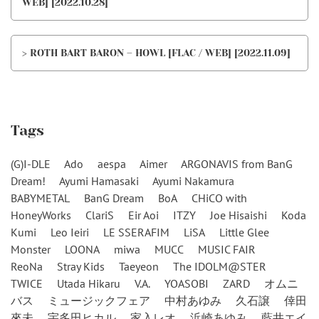
WEB] [2022.10.28]
> ROTH BART BARON – HOWL [FLAC / WEB] [2022.11.09]
Tags
(G)I-DLE
Ado
aespa
Aimer
ARGONAVIS from BanG
Dream!
Ayumi Hamasaki
Ayumi Nakamura
BABYMETAL
BanG Dream
BoA
CHiCO with
HoneyWorks
ClariS
Eir Aoi
ITZY
Joe Hisaishi
Koda
Kumi
Leo Ieiri
LE SSERAFIM
LiSA
Little Glee
Monster
LOONA
miwa
MUCC
MUSIC FAIR
ReoNa
Stray Kids
Taeyeon
The IDOLM@STER
TWICE
Utada Hikaru
V.A.
YOASOBI
ZARD
オムニ
バス
ミュージックフェア
中村あゆみ
久石譲
倖田
來未
宇多田ヒカル
家入レオ
浜崎あゆみ
藍井エイ