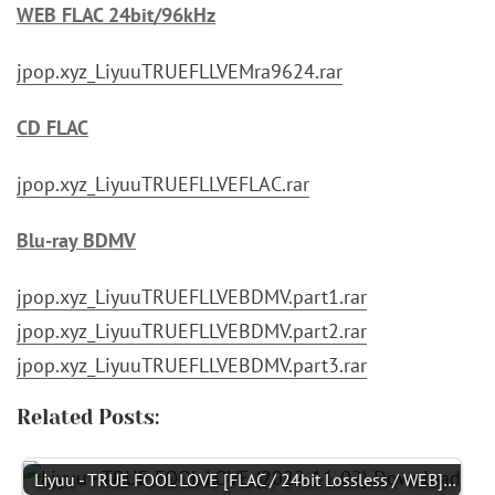
WEB FLAC 24bit/96kHz
jpop.xyz_LiyuuTRUEFLLVEMra9624.rar
CD FLAC
jpop.xyz_LiyuuTRUEFLLVEFLAC.rar
Blu-ray BDMV
jpop.xyz_LiyuuTRUEFLLVEBDMV.part1.rar
jpop.xyz_LiyuuTRUEFLLVEBDMV.part2.rar
jpop.xyz_LiyuuTRUEFLLVEBDMV.part3.rar
Related Posts:
Liyuu - TRUE FOOL LOVE [FLAC / 24bit Lossless / WEB]…