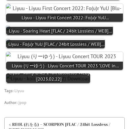
Liyuu - Liyuu First Concert 2022: Fo(u)r YuU…
Liyuu - Soaring Heart [FLAC / 24bit Lossless / WEB]…
Liyuu - Fo(u)r YuU [FLAC / 24bit Lossless / WEB]…
Liyuu (りーゆう) - Liyuu Concert TOUR 2023 "LOVE in…
Liyuu - koii [FLAC / 24bit Lossless / WEB]
[2023.02.22]
Tags:
Liyuu
Author:
jpop
< REOL (れをる) – SCORPION [FLAC / 24bit Lossless /