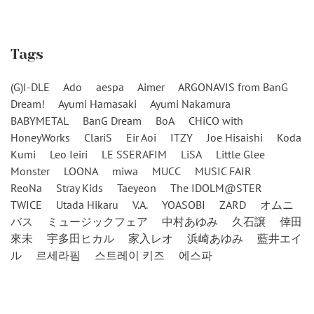
Tags
(G)I-DLE
Ado
aespa
Aimer
ARGONAVIS from BanG
Dream!
Ayumi Hamasaki
Ayumi Nakamura
BABYMETAL
BanG Dream
BoA
CHiCO with
HoneyWorks
ClariS
Eir Aoi
ITZY
Joe Hisaishi
Koda
Kumi
Leo Ieiri
LE SSERAFIM
LiSA
Little Glee
Monster
LOONA
miwa
MUCC
MUSIC FAIR
ReoNa
Stray Kids
Taeyeon
The IDOLM@STER
TWICE
Utada Hikaru
V.A.
YOASOBI
ZARD
オムニ
バス
ミュージックフェア
中村あゆみ
久石譲
倖田
來未
宇多田ヒカル
家入レオ
浜崎あゆみ
藍井エイ
ル
르세라핌
스트레이 키즈
에스파