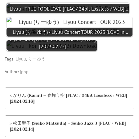
Liyuu - TRUE FOOL LOVE [FLAC / 24bit Lossless / WEB]…
Liyuu (りーゆう) - Liyuu Concert TOUR 2023 "LOVE in…
Liyuu - koii [FLAC / 24bit Lossless / WEB]
[2023.02.22]
Tags:
Liyuu
,
りーゆう
Author:
jpop
< かりん (Karin) – 春舞う空 [FLAC / 24bit Lossless / WEB]
[2024.02.16]
> 松田聖子 (Seiko Matsuda) – Seiko Jazz 3 [FLAC / WEB]
[2024.02.14]