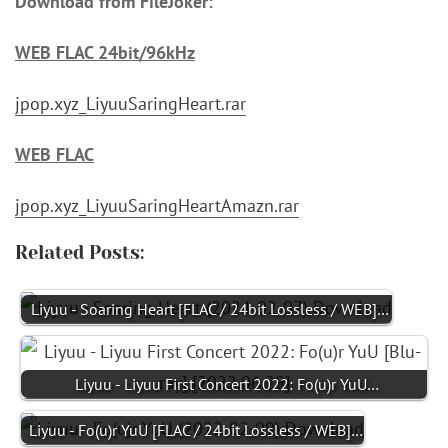
Download from FileJoker:
WEB FLAC 24bit/96kHz
jpop.xyz_LiyuuSaringHeart.rar
WEB FLAC
jpop.xyz_LiyuuSaringHeartAmazn.rar
Related Posts:
Liyuu - Soaring Heart [FLAC / 24bit Lossless / WEB]…
Liyuu - Liyuu First Concert 2022: Fo(u)r YuU…
Liyuu - Fo(u)r YuU [FLAC / 24bit Lossless / WEB]…