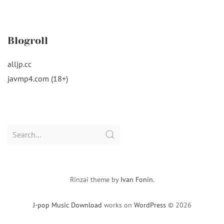
Blogroll
alljp.cc
javmp4.com (18+)
Search
for:
Rinzai theme by
Ivan Fonin
.
J-pop Music Download
works on
WordPress
© 2026