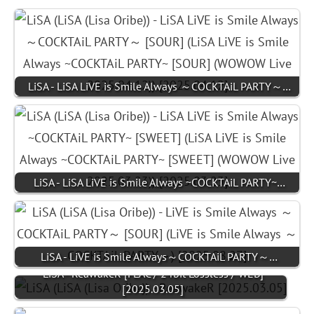
LiSA - LiSA LiVE is Smile Always ～COCKTAiL PARTY～…
LiSA - LiSA LiVE is Smile Always ~COCKTAiL PARTY~…
LiSA - LiVE is Smile Always～COCKTAiL PARTY～…
LiSA - ReawakeR [FLAC / 24bit Lossless / WEB]
[2025.03.05]