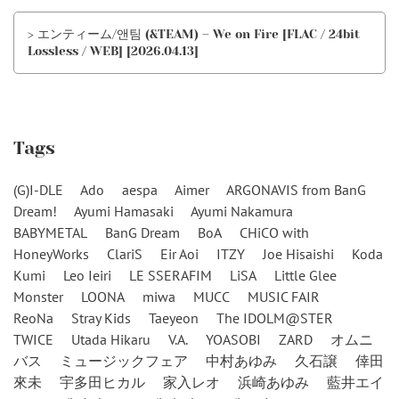
> エンティーム/앤팀 (&TEAM) – We on Fire [FLAC / 24bit
Lossless / WEB] [2026.04.13]
Tags
(G)I-DLE
Ado
aespa
Aimer
ARGONAVIS from BanG
Dream!
Ayumi Hamasaki
Ayumi Nakamura
BABYMETAL
BanG Dream
BoA
CHiCO with
HoneyWorks
ClariS
Eir Aoi
ITZY
Joe Hisaishi
Koda
Kumi
Leo Ieiri
LE SSERAFIM
LiSA
Little Glee
Monster
LOONA
miwa
MUCC
MUSIC FAIR
ReoNa
Stray Kids
Taeyeon
The IDOLM@STER
TWICE
Utada Hikaru
V.A.
YOASOBI
ZARD
オムニ
バス
ミュージックフェア
中村あゆみ
久石譲
倖田
來未
宇多田ヒカル
家入レオ
浜崎あゆみ
藍井エイ