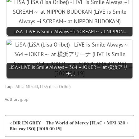
LiSA - LiVE is Smile Always～i SCREAM～ at NIPPON…
LiSA - LiVE is Smile Always～364＋JOKER～ at 横浜アリー
ナ…
Tags:
Alisa Mizuki
,
LiSA (Lisa Oribe)
Author:
jpop
< DIR EN GREY – The World of Mercy [FLAC + MP3 320 +
Blu-ray ISO] [2019.09.18]