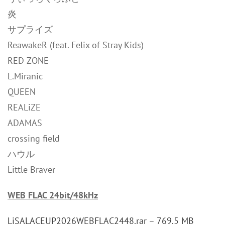
炎
サプライズ
ReawakeR (feat. Felix of Stray Kids)
RED ZONE
L.Miranic
QUEEN
REALiZE
ADAMAS
crossing field
ハウル
Little Braver
WEB FLAC 24bit/48kHz
LiSALACEUP2026WEBFLAC2448.rar – 769.5 MB