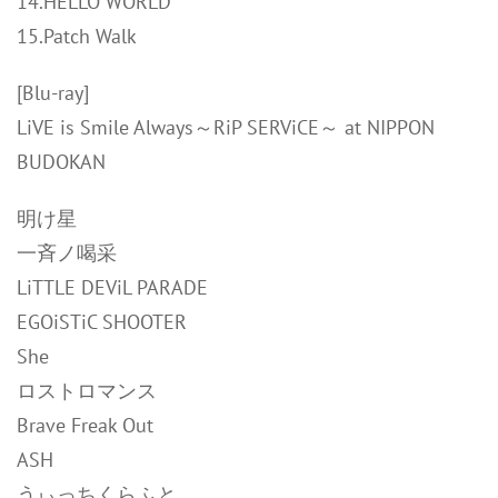
14.HELLO WORLD
15.Patch Walk
[Blu-ray]
LiVE is Smile Always～RiP SERViCE～ at NIPPON
BUDOKAN
明け星
一斉ノ喝采
LiTTLE DEViL PARADE
EGOiSTiC SHOOTER
She
ロストロマンス
Brave Freak Out
ASH
うぃっちくらふと