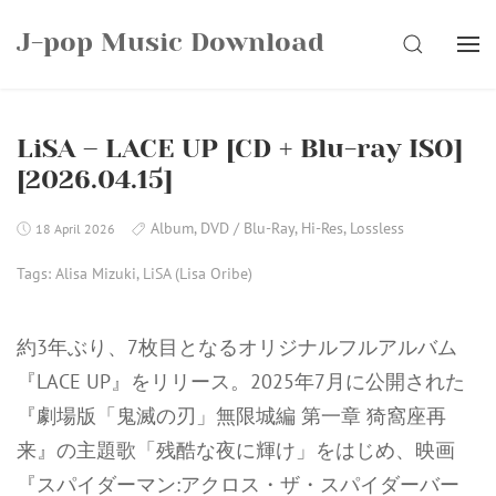
Skip
J-pop Music Download
to
SEARCH
content
LiSA – LACE UP [CD + Blu-ray ISO]
[2026.04.15]
Album
,
DVD / Blu-Ray
,
Hi-Res
,
Lossless
18 April 2026
Tags:
Alisa Mizuki
,
LiSA (Lisa Oribe)
約3年ぶり、7枚目となるオリジナルフルアルバム
『LACE UP』をリリース。2025年7月に公開された
『劇場版「鬼滅の刃」無限城編 第一章 猗窩座再
来』の主題歌「残酷な夜に輝け」をはじめ、映画
『スパイダーマン:アクロス・ザ・スパイダーバー