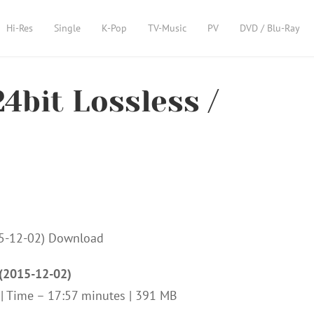
Hi-Res
Single
K-Pop
TV-Music
PV
DVD / Blu-Ray
24bit Lossless /
 (2015-12-02)
z | Time – 17:57 minutes | 391 MB