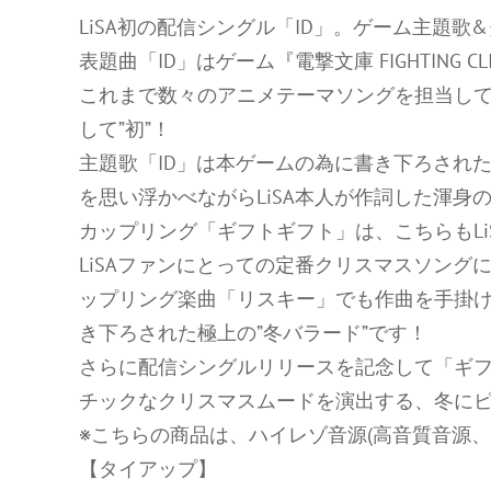
LiSA初の配信シングル「ID」。ゲーム主題歌
表題曲「ID」はゲーム『電撃文庫 FIGHTING CLI
これまで数々のアニメテーマソングを担当して
して”初”！
主題歌「ID」は本ゲームの為に書き下ろされ
を思い浮かべながらLiSA本人が作詞した渾身
カップリング「ギフトギフト」は、こちらもLiS
LiSAファンにとっての定番クリスマスソングにす
ップリング楽曲「リスキー」でも作曲を手掛
き下ろされた極上の”冬バラード”です！
さらに配信シングルリリースを記念して「ギフトギ
チックなクリスマスムードを演出する、冬にピ
※こちらの商品は、ハイレゾ音源(高音質音源、Hi
【タイアップ】