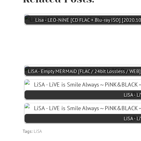
Lisa - LEO-NiNE [CD FLAC + Blu-ray ISO] [2020.10
LiSA - Empty MERMAiD [FLAC / 24bit Lossless / WEB
LiSA - L
LiSA - L
Tags:
LiSA