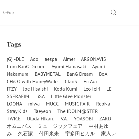
SEARCH
C-Pop
Tags
(G)I-DLE
Ado
aespa
Aimer
ARGONAVIS
from BanG Dream!
Ayumi Hamasaki
Ayumi
Nakamura
BABYMETAL
BanG Dream
BoA
CHiCO with HoneyWorks
ClariS
Eir Aoi
ITZY
Joe Hisaishi
Koda Kumi
Leo Ieiri
LE
SSERAFIM
LiSA
Little Glee Monster
LOONA
miwa
MUCC
MUSIC FAIR
ReoNa
Stray Kids
Taeyeon
The IDOLM@STER
TWICE
Utada Hikaru
V.A.
YOASOBI
ZARD
オムニバス
ミュージックフェア
中村あゆ
み
久石譲
倖田來未
宇多田ヒカル
家入レ