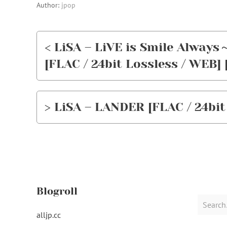
Author:
jpop
< LiSA – LiVE is Smile A
[FLAC / 24bit Lossless / WEB] 
> LiSA – LANDER [FLAC / 24bit 
Blogroll
Search
for:
alljp.cc