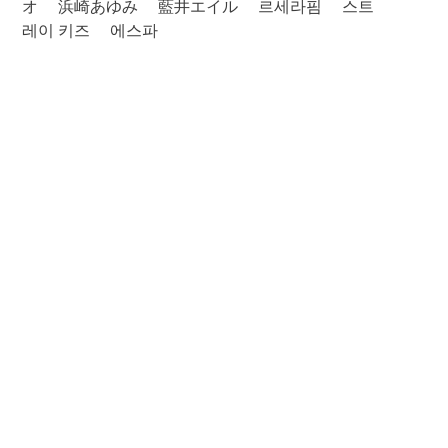
オ
浜崎あゆみ
藍井エイル
르세라핌
스트
레이 키즈
에스파