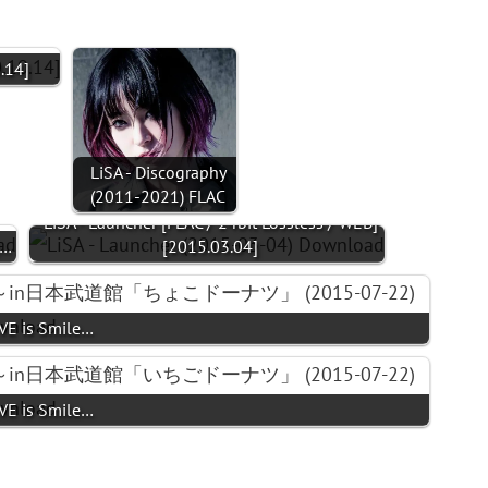
.14]
LiSA - Discography
(2011-2021) FLAC
LiSA - Launcher [FLAC / 24bit Lossless / WEB]
]…
[2015.03.04]
iVE is Smile…
iVE is Smile…