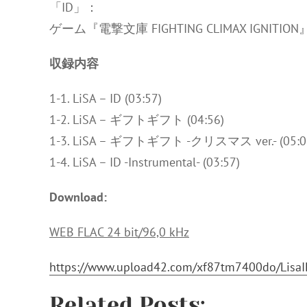
「ID」：
ゲーム『電撃文庫 FIGHTING CLIMAX IGNITI
収録内容
1-1. LiSA – ID (03:57)
1-2. LiSA – ギフトギフト (04:56)
1-3. LiSA – ギフトギフト -クリスマス ver.- (05:0
1-4. LiSA – ID -Instrumental- (03:57)
Download:
WEB FLAC 24 bit/96,0 kHz
https://www.upload42.com/xf87tm7400do/LisaID
Related Posts: