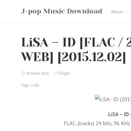
Skip
J-pop Music Download
to
Album
content
LiSA – ID [FLAC / 
WEB] [2015.12.02]
Single
30 March 2026
Tags:
LiSA
LiSA – ID
FLAC, (tracks) 24 bits, 96 KH